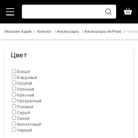
Магазин Apple
/
Каталог
/
Аксессуары
/
Aксессуары AirPods
/
Чехлы
Цвет
Белый
Бордовый
Голубой
Зелёный
Красный
Прозрачный
Розовый
Серый
Синий
Фиолетовый
Черный