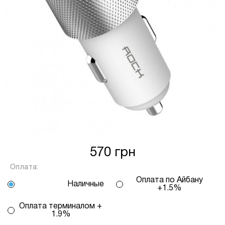
від кількості обраних вами платежів, від 2
до 25, та вираховується за допомогою
калькулятору або за консультацією нашого
менеджеру.
Для оформлення розстрочки, в застосунку
ПРИВАТБАНК у вас має бути відкритий ліміт на
МИТТЄВА РОЗСТРОЧКА чи ОПЛАТА
ЧАСТИНАМИ.
Якщо сума доступного ліміту в застосунку менша
за вартість обраного вами товару, ви маєте
570 грн
можливість доплатити різницю безпосередньо в
нашому магазині.
Оплата:
Інформація:
Оплата по Айбану
Наличные
+1.5%
Кількість
платежів:
Оплата терминалом +
ПУМБ
В
1.9%
3
Оплата
місяць: