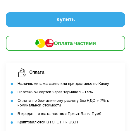
6
частинами
206 грн
9
12
Купить
За допомогою ПУМБ ви маєте можливість
придбати товар в розстрочку.
Оплата частями
Для оформлення розстрочки вам необхідно
мати відкритий ліміт для розстрочки в
застосунку ПУМБ.
Максимальна сума розстрочки дорівнює
Оплата
вашому доступному ліміту в додатку.
Наличными в магазине или при доставке по Киеву
Платежной картой через терминал +1.9%
З боку ПУМБ немає жодних прихованих комісій
чи прихованих платежів.
Оплата по безналичному расчету без НДС + 7% к
номинальной стоимости
Вартість пристрою це політика та умови компанії
MyCloudStore.
В кредит - оплата частями ПриватБанк, Пумб
Криптовалютой BTC, ETH и USDT