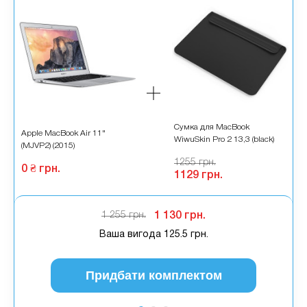
Сумка для MacBook
Apple MacBook Air 11"
A
WiwuSkin Pro 2 13,3 (black)
(MJVP2) (2015)
(
1255 грн.
0 ₴ грн.
0
1129 грн.
1 255 грн.
1 130 грн.
Ваша вигода
125.5 грн.
Придбати комплектом