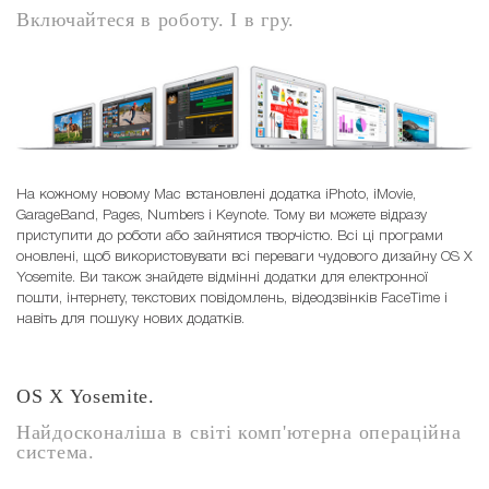
Включайтеся в роботу. І в гру.
На кожному новому Mac встановлені додатка iPhoto, iMovie,
GarageBand, Pages, Numbers і Keynote. Тому ви можете відразу
приступити до роботи або зайнятися творчістю. Всі ці програми
оновлені, щоб використовувати всі переваги чудового дизайну OS X
Yosemite. Ви також знайдете відмінні додатки для електронної
пошти, інтернету, текстових повідомлень, відеодзвінків FaceTime і
навіть для пошуку нових додатків.
OS X Yosemite.
Найдосконаліша в світі комп'ютерна операційна
система.