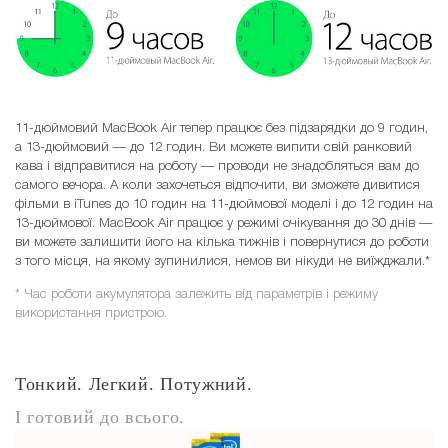
11-дюймовий MacBook Air тепер працює без підзарядки до 9 годин,
а 13-дюймовий — до 12 годин. Ви можете випити свій ранковий
кава і відправитися на роботу — проводи не знадобляться вам до
самого вечора. А коли захочеться відпочити, ви зможете дивитися
фільми в iTunes до 10 годин на 11-дюймової моделі і до 12 годин на
13-дюймової. MacBook Air працює у режимі очікування до 30 днів —
ви можете залишити його на кілька тижнів і повернутися до роботи
з того місця, на якому зупинилися, немов ви нікуди не виїжджали.*
* Час роботи акумулятора залежить від параметрів і режиму
використання пристрою.
Тонкий. Легкий. Потужний.
І готовий до всього.