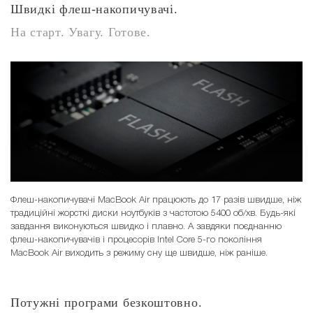
Швидкі флеш-накопичувачі.
На старт. Увагу. Готове.
Флеш-накопичувачі MacBook Air працюють до 17 разів швидше, ніж
традиційні жорсткі диски ноутбуків з частотою 5400 об/хв. Будь-які
завдання виконуються швидко і плавно. А завдяки поєднанню
флеш-накопичувачів і процесорів Intel Core 5-го покоління
MacBook Air виходить з режиму сну ще швидше, ніж раніше.
Потужні програми безкоштовно.