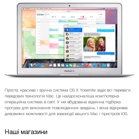
Проста, красива і зручна система OS X Yosemite задіє всі переваги
передових технологій Mac. Це найдосконаліша комп'ютерна
операційна система в світі. У неї вбудована відмінна підбірка
програм для виконання повсякденних завдань. І вона відкриває
дивовижні можливості для взаємодії вашого Mac і пристроїв iOS.
Наші магазини