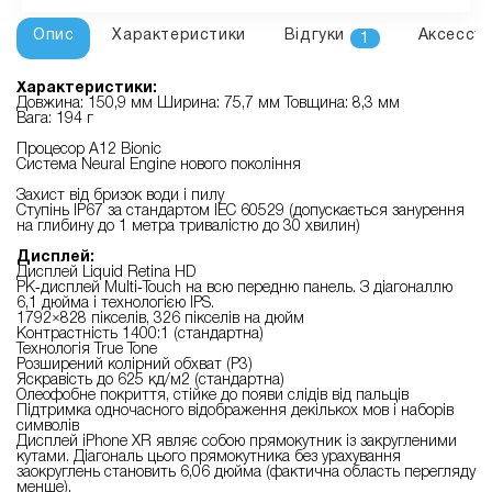
Опис
Характеристики
Відгуки
Аксессу
1
Характеристики:
Довжина: 150,9 мм Ширина: 75,7 мм Товщина: 8,3 мм
Вага: 194 г
Процесор A12 Bionic
Система Neural Engine нового покоління
Захист від бризок води і пилу
Ступінь IP67 за стандартом IEC 60529 (допускається занурення
на глибину до 1 метра тривалістю до 30 хвилин)
Дисплей:
Дисплей Liquid Retina HD
РК‑дисплей Multi‑Touch на всю передню панель. З діагоналлю
6,1 дюйма і технологією IPS.
1792×828 пікселів, 326 пікселів на дюйм
Контрастність 1400:1 (стандартна)
Технологія True Tone
Розширений колірний обхват (P3)
Яскравість до 625 кд/м2 (стандартна)
Олеофобне покриття, стійке до появи слідів від пальців
Підтримка одночасного відображення декількох мов і наборів
символів
Дисплей iPhone XR являє собою прямокутник із закругленими
кутами. Діагональ цього прямокутника без урахування
заокруглень становить 6,06 дюйма (фактична область перегляду
менше).