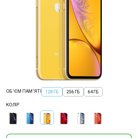
128 ГБ
256 ГБ
64 ГБ
ОБ'ЄМ ПАМ'ЯТІ
КОЛІР