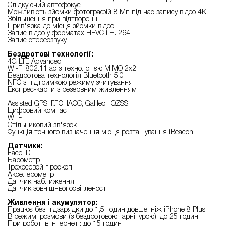
Слідкуючий автофокус
Можливість зйомки фотографій 8 Мп під час запису відео 4К
Збільшення при відтворенні
Прив'язка до місця зйомки відео
Запис відео у форматах HEVC і H. 264
Запис стереозвуку
Бездротові технології:
4G LTE Advanced
Wi-Fi 802.11 ac з технологією MIMO 2x2
Бездротова технологія Bluetooth 5.0
NFC з підтримкою режиму зчитування
Експрес-карти з резервним живленням
Assisted GPS, ГЛОНАСС, Galileo і QZSS
Цифровий компас
Wi-Fi
Стільниковий зв'язок
Функція точного визначення місця розташування iBeacon
Датчики:
Face ID
Барометр
Трехосевой гіроскоп
Акселерометр
Датчик наближення
Датчик зовнішньої освітленості
Живлення і акумулятор:
Працює без підзарядки до 1,5 годин довше, ніж iPhone 8 Plus
В режимі розмови (з бездротовою гарнітурою): до 25 годин
При роботі в інтернеті: до 15 годин