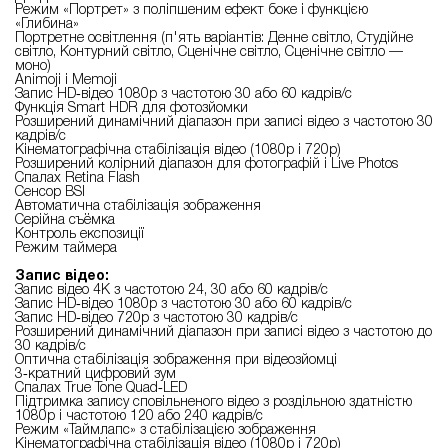
Режим «Портрет» з поліпшеним ефект боке і функцією
«Глибина»
Портретне освітлення (п'ять варіантів: Денне світло, Студійне
світло, Контурний світло, Сценічне світло, Сценічне світло —
моно)
Animoji і Memoji
Запис HD‑відео 1080p з частотою 30 або 60 кадрів/с
Функція Smart HDR для фотозйомки
Розширений динамічний діапазон при записі відео з частотою 30
кадрів/с
Кінематографічна стабілізація відео (1080p і 720p)
Розширений колірний діапазон для фотографій і Live Photos
Спалах Retina Flash
Сенсор BSI
Автоматична стабілізація зображення
Серійна съёмка
Контроль експозиції
Режим таймера
Запис відео:
Запис відео 4K з частотою 24, 30 або 60 кадрів/с
Запис HD‑відео 1080p з частотою 30 або 60 кадрів/с
Запис HD‑відео 720p з частотою 30 кадрів/с
Розширений динамічний діапазон при записі відео з частотою до
30 кадрів/с
Оптична стабілізація зображення при відеозйомці
3‑кратний цифровий зум
Спалах True Tone Quad‑LED
Підтримка запису сповільненого відео з роздільною здатністю
1080р і частотою 120 або 240 кадрів/с
Режим «Таймлапс» з стабілізацією зображення
Кінематографічна стабілізація відео (1080p і 720p)