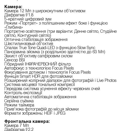
Камера:
Камера 12 Мп з ширококутним об'єктивом
Діафрагма f/1.8
5‑кратний цифровий зум
Режим «Портрет» з поліпшеним ефект боке і функцією
«Глибина»
Портретне освітлення (три варіанти: Денне світло, Студійне
світло, Контурний світло)
Оптична стабілізація зображення
Шестилинзовый об'єктив
Спалах True Tone Quad‑LED з функцією Slow Sync
Панорамна зйомка (з роздільною здатністю до 63 Мп)
Захист об'єктиву сапфіровим склом
Сенсор BSI
Гібридний ІНФРАЧЕРВОНИЙ фільтр
Автофокус з технологією Focus Pixels
Фокусування дотиком і технологія Focus Pixels
Функція Smart HDR для фотозйомки
Розширений колірний діапазон для фотографій і Live Photos
Система місцевої тональної компресії
Передова система усунення ефекту червоних очей
Контроль експозиції
Автоматична стабілізація зображення
Серійна съёмка
Режим таймера
Прив'язка фотографій до місця зйомки
Формати зображень: HEIF і JPEG
Фронтальна камера:
Камера 7 Мп
Діафрагма f/2.2