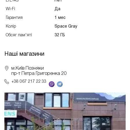
LTE\4G
Нет
Wi-Fi
Да
Гарантия
1 мес
Колір
Space Gray
Обсяг пам'яті
32 ГБ
Наші магазини
м.Київ Позняки
пр-т Петра Григоренка 20
+38 067 217 22 33