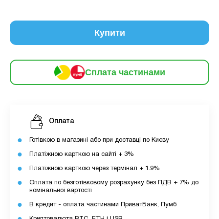
6
частинами
126 грн
9
12
Купити
За допомогою ПУМБ ви маєте можливість
придбати товар в розстрочку.
Сплата частинами
Для оформлення розстрочки вам необхідно
мати відкритий ліміт для розстрочки в
застосунку ПУМБ.
Максимальна сума розстрочки дорівнює
Оплата
вашому доступному ліміту в додатку.
Готівкою в магазині або при доставці по Києву
Платіжною карткою на сайті + 3%
З боку ПУМБ немає жодних прихованих комісій
чи прихованих платежів.
Платіжною карткою через термінал + 1.9%
Вартість пристрою це політика та умови компанії
Оплата по безготівковому розрахунку без ПДВ + 7% до
MyCloudStore.
номінальної вартості
В кредит - оплата частинами ПриватБанк, Пумб
Криптовалюта BTC, ETH і USB