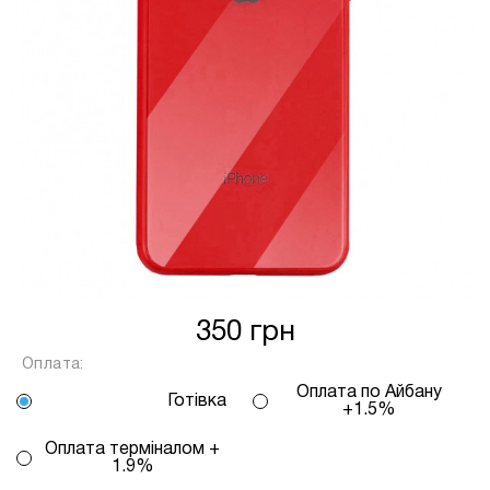
залежить від кількості обраних вами
платежів, від 2 до 25, тая віраховується за
допомогою калькулятору або за
консультацією нашого менеджера.
Для оформлення розстрочки, в застосунку
ПРИВАТБАНК у вас має бути відкритий ліміт на
МИТТЄВА РОЗСТРОЧКА чи ОПЛАТА
ЧАСТИНАМИ.
Якщо сума доступного ліміту в застосунку менша
за вартість обраного вами товару, Ви маєте
350 грн
можливість доплатити різницю безпосередньо в
нашому магазині.
Оплата:
Інформація:
Оплата по Айбану
Готівка
+1.5%
Кількість
платежів:
Оплата терміналом +
ПУМБ
В
1.9%
3
Оплата
місяць: