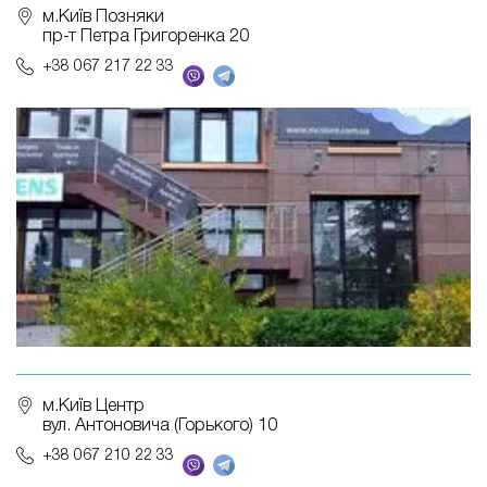
м.Київ Позняки
пр-т Петра Григоренка 20
+38 067 217 22 33
м.Київ Центр
вул. Антоновича (Горького) 10
+38 067 210 22 33