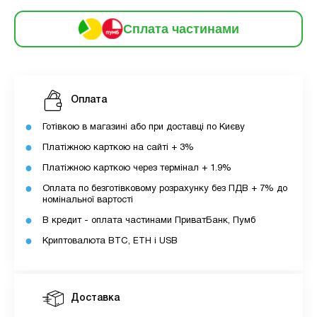
6
частинами
229 грн
9
Сплата частинами
12
За допомогою ПУМБ ви маєте можливість
придбати товар в розстрочку.
Оплата
Для оформлення розстрочки вам необхідно
Готівкою в магазині або при доставці по Києву
мати відкритий ліміт для розстрочки в
Платіжною карткою на сайті + 3%
застосунку ПУМБ.
Платіжною карткою через термінал + 1.9%
Максимальна сума розстрочки дорівнює
Оплата по безготівковому розрахунку без ПДВ + 7% до
вашому доступному ліміту в додатку.
номінальної вартості
В кредит - оплата частинами ПриватБанк, Пумб
З боку ПУМБ немає жодних прихованих комісій
Криптовалюта BTC, ETH і USB
чи прихованих платежів.
Вартість пристрою це політика та умови компанії
MyCloudStore.
Доставка