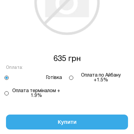
залежить від кількості обраних вами
платежів, від 2 до 25, тая віраховується за
допомогою калькулятору або за
консультацією нашого менеджера.
Для оформлення розстрочки, в застосунку
ПРИВАТБАНК у вас має бути відкритий ліміт на
МИТТЄВА РОЗСТРОЧКА чи ОПЛАТА
635 грн
ЧАСТИНАМИ.
Оплата:
Оплата по Айбану
Готівка
Якщо сума доступного ліміту в застосунку менша
+1.5%
за вартість обраного вами товару, Ви маєте
Оплата терміналом +
можливість доплатити різницю безпосередньо в
1.9%
нашому магазині.
Інформація:
Кількість
Купити
платежів:
ПУМБ
В
3
Оплата
місяць: