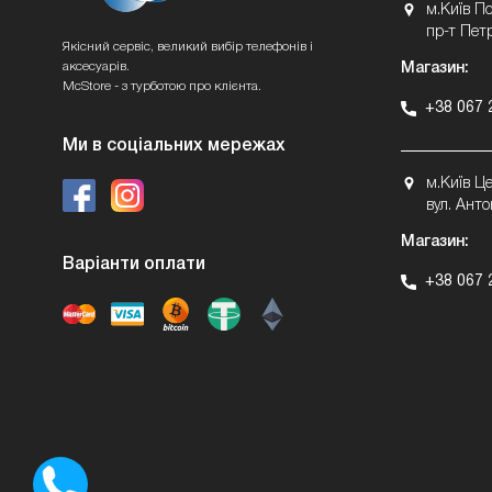
м.Київ П
пр-т Пет
Якісний сервіс, великий вибір телефонів і
аксесуарів.
Магазин:
McStore - з турботою про клієнта.
+38 067 
Ми в соціальних мережах
м.Київ Ц
вул. Анто
Магазин:
Варіанти оплати
+38 067 