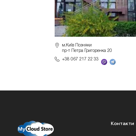
м.Київ Позняки
пр-т Петра Григоренка 20
+38 067 217 22 33
Контакти