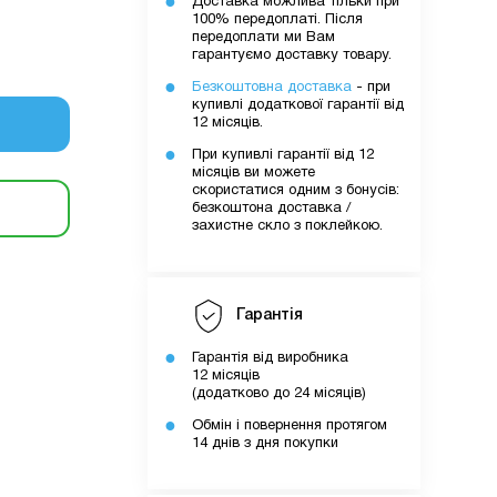
Доставка можлива тільки при
очку
100% передоплаті. Після
передоплати ми Вам
гарантуємо доставку товару.
Безкоштовна доставка
- при
від
купивлі додаткової гарантії від
12 місяців.
 обраних
При купивлі гарантії від 12
місяців ви можете
скористатися одним з бонусів:
безкоштона доставка /
захистне скло з поклейкою.
ути
Гарантія
о вами
Гарантія від виробника
шому
12 місяців
(додатково до 24 місяців)
Обмін і повернення протягом
14 днів з дня покупки