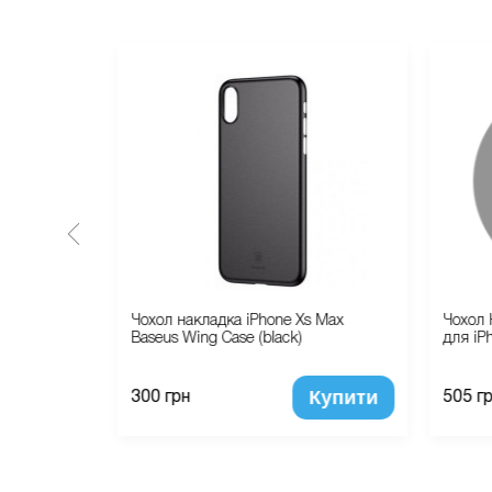
2026 Apple
Чохол накладка iPhone Xs Max
Чохол 
 Sky Blue
Baseus Wing Case (black)
для iP
Купити
Купити
300 грн
505 г