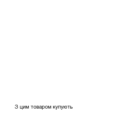
За допом
Для офор
розстроч
Максимал
З боку П
Вартість
З цим товаром купують