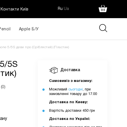
Ru
Ua
Контакти Київ
Pencil
Apple Б/У
)
425
one 5/5S деви про (Сріблястий) (Пластик)
грн
 5/5S
Доставка
тик)
ія:
Самовивіз з магазину:
(0)
Можливий
сьогодні
, при
замовленні товару до 17.00
Доставка по Киеву:
Вартість доставки 450 грн
ану
Доставка по Україні: