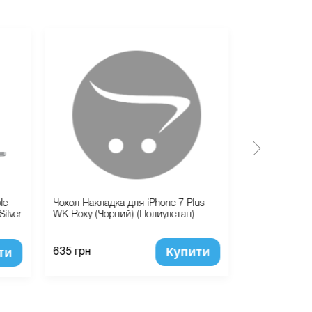
le
Чохол Накладка для iPhone 7 Plus
Защитные сте
ilver
WK Roxy (Чорний) (Полиулетан)
Privacy Scre
Купити
ти
635 грн
499 грн