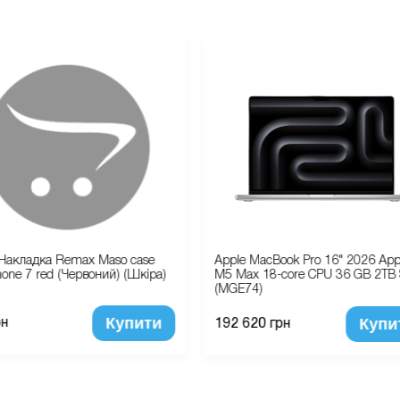
Накладка Remax Maso case
Apple MacBook Pro 16" 2026 App
hone 7 red (Червоний) (Шкіра)
M5 Max 18-core CPU 36 GB 2TB S
(MGE74)
Купити
Купи
рн
192 620 грн