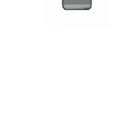
За допом
одним з д
СПОСІБ 
суми.
СПОСІБ 
вами пла
калькул
Для офор
відкрити
Якщо сума
товару, 
магазині
ПУМБ
О
части