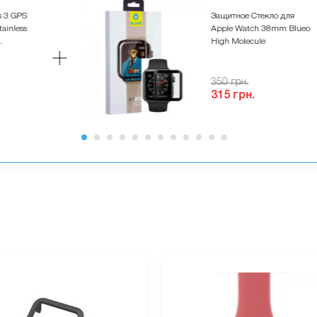
s 3 GPS
Защитное Стекло для
ainless
Apple Watch 38mm Blueo
.
High Molecule
350 грн.
315 грн.