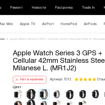
ы
Ремонт
Новости
Рассрочка
Trade In
Mac Mini
Apple TV
AirPort
HomePod
AirPods
less
/
Apple Watch Series 3 GPS + Cellular 42mm Stainless Steel w. Milanese
Apple Watch Series 3 GPS +
Cellular 42mm Stainless Stee
Milanese L. (MR1J2)
Нет в наличии
Артикул: 7012
Отзы
Цвет