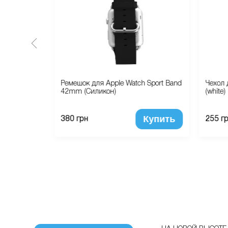
ch 38mm
Ремешок для Apple Watch Sport Band
Чехол 
k Olive)
42mm (Силикон)
(white)
Купить
Купить
380 грн
255 г