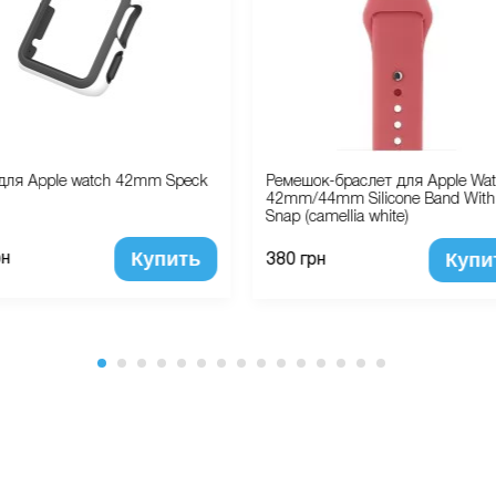
для Apple watch 42mm Speck
Ремешок-браслет для Apple Wa
42mm/44mm Silicone Band With
Snap (camellia white)
Купить
Купи
рн
380 грн