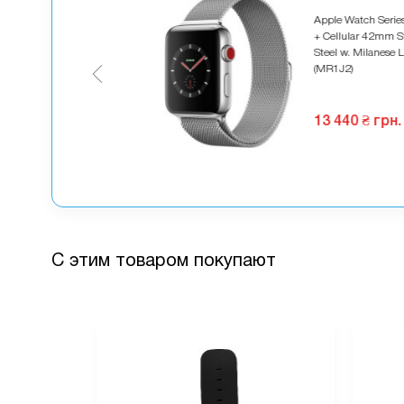
75 грн.
Apple Watch Serie
+ Cellular 42mm St
12 грн.
Steel w. Milanese L
омите
63.5 грн.
(MR1J2)
 комплект
13 440 ₴ грн.
С этим товаром покупают