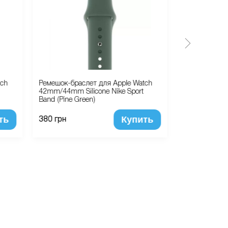
tch
Ремешок-браслет для Apple Watch
Ремешок-брас
42mm/44mm Silicone Nike Sport
38mm Silicone
Band (Pine Green)
Sea Blue)
ть
Купить
380 грн
380 грн