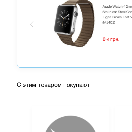
5 грн.
Apple Watch 42
Stailnless Steel Ca
2 грн.
Light Brown Leath
омите
63.5 грн.
(MJ402)
 комплект
0 ₴ грн.
С этим товаром покупают