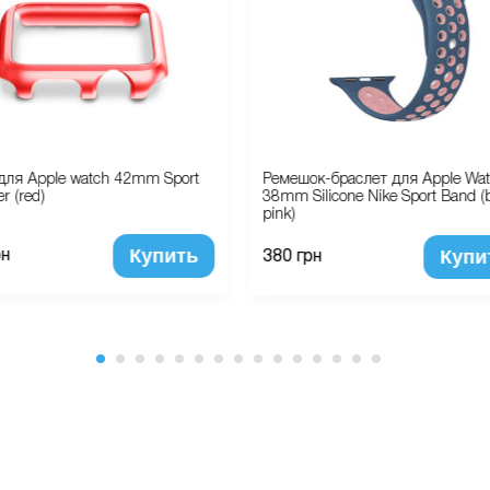
для Apple watch 42mm Sport
Ремешок-браслет для Apple Wa
r (red)
38mm Silicone Nike Sport Band (b
pink)
Купить
Купи
рн
380 грн