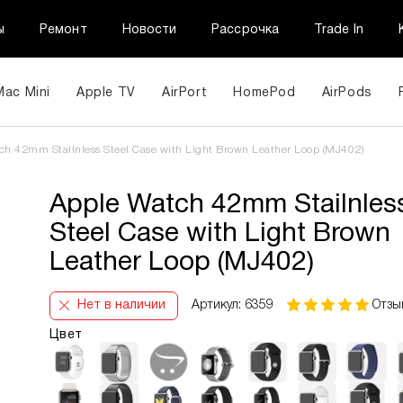
ы
Ремонт
Новости
Рассрочка
Trade In
Mac Mini
Apple TV
AirPort
HomePod
AirPods
ch 42mm Stailnless Steel Case with Light Brown Leather Loop (MJ402)
Apple Watch 42mm Stailnles
Steel Case with Light Brown
Leather Loop (MJ402)
Нет в наличии
Артикул: 6359
Отзы
Цвет