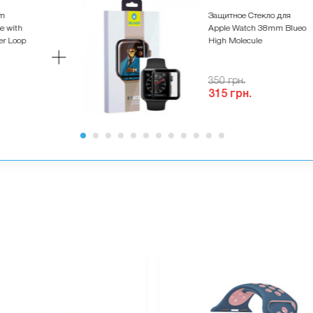
mm
Защитное Стекло для
se with
Apple Watch 38mm Blueo
er Loop
High Molecule
350 грн.
315 грн.