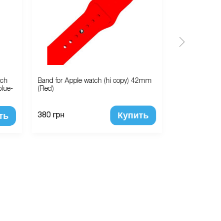
tch
Band for Apple watch (hi copy) 42mm
Ремешок-брас
lue-
(Red)
38mm/40mm Si
Band (Beryl)
Купить
ть
380 грн
380 грн