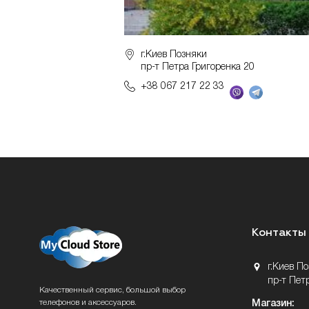
г.Киев Позняки
пр-т Петра Григоренка 20
+38 067 217 22 33
Контакты
г.Киев П
пр-т Пет
Качественный сервис, большой выбор
телефонов и аксессуаров.
Магазин: