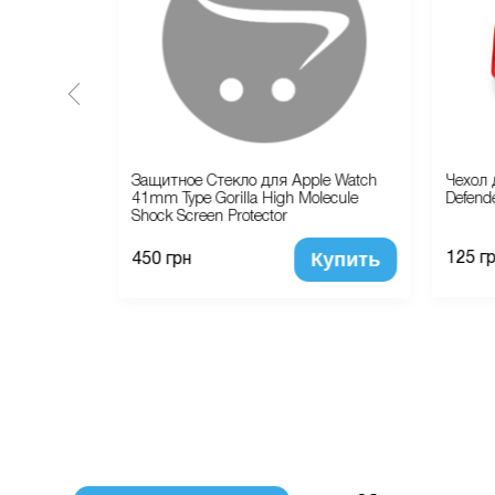
ple Watch
Защитное Стекло для Apple Watch
Чехол 
 Sport
41mm Type Gorilla High Molecule
Defende
Shock Screen Protector
Купить
Купить
125 г
450 грн