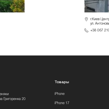
г.Киев Цент
ул. Антонов
+38 067 21
Товары
iPhone
озняки
ра Григоренка 20
iPhone 17