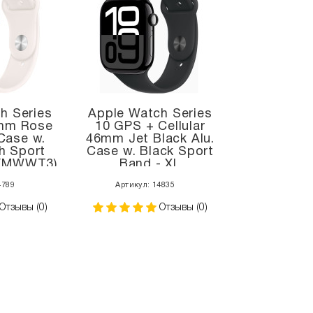
h Series
Apple Watch Series
mm Rose
10 GPS + Cellular
Case w.
46mm Jet Black Alu.
h Sport
Case w. Black Sport
 (MWWT3)
Band - XL
(MX133+MXM53)
4789
Артикул: 14835
Отзывы (0)
Отзывы (0)