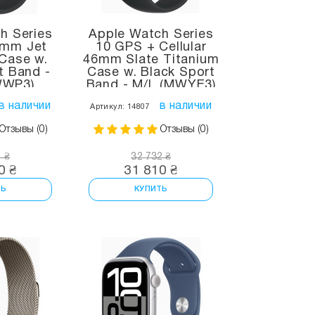
h Series
Apple Watch Series
6mm Jet
10 GPS + Cellular
 Case w.
46mm Slate Titanium
t Band -
Case w. Black Sport
WWP3)
Band - M/L (MWYE3)
в наличии
в наличии
Артикул: 14807
Отзывы (0)
Отзывы (0)
1 ₴
32 732 ₴
0 ₴
31 810 ₴
ТЬ
КУПИТЬ