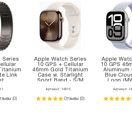
 Series
Apple Watch Series
Apple Watc
llular
10 GPS + Cellular
10 GPS 46m
Titanium
46mm Gold Titanium
Aluminum 
te Link
Case w. Starlight
Blue Clou
et
Sport Band - S/M
Loop (M
XMK3)
(MWYX3)
91
Артикул: 14815
Артикул: 1
тзывы (0)
Отзывы (0)