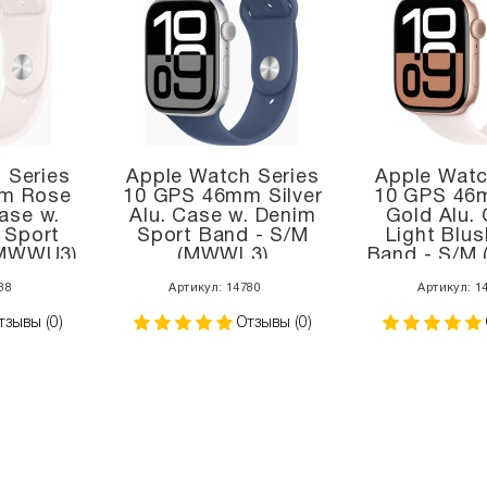
 Series
Apple Watch Series
Apple Watc
m Rose
10 GPS 46mm Silver
10 GPS 46
ase w.
Alu. Case w. Denim
Gold Alu. 
 Sport
Sport Band - S/M
Light Blus
(MWWU3)
(MWWL3)
Band - S/M
88
Артикул: 14780
Артикул: 1
тзывы (0)
Отзывы (0)