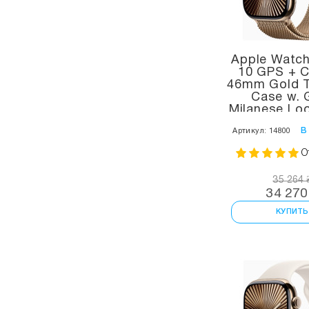
Apple Watch
10 GPS + Ce
46mm Gold T
Case w. 
Milanese Lo
(MX00
в
Артикул: 14800
О
35 264 
34 270
КУПИТЬ