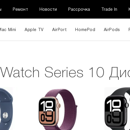
ы
Ремонт
Новости
Рассрочка
Trade In
Mac Mini
Apple TV
AirPort
HomePod
AirPods
 Watch Series 10 Д