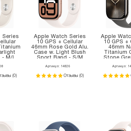
 Series
Apple Watch Series
Apple Watc
llular
10 GPS + Cellular
10 GPS + C
itanium
46mm Rose Gold Alu.
46mm Na
rlight
Case w. Light Blush
Titanium 
 - M/L
Sport Band - S/M
Stone Gre
3)
(MWY63)
Band - S/M
08
Артикул: 14826
Артикул: 1
тзывы (0)
Отзывы (0)