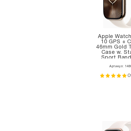
Apple Watch
10 GPS + Ce
46mm Gold T
Case w. Sta
Sport Band
(MWYY
Артикул: 148
О