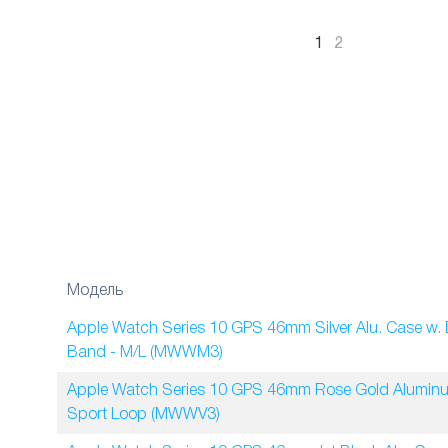
1
2
Модель
Apple Watch Series 10 GPS 46mm Silver Alu. Case w.
Band - M/L (MWWM3)
Apple Watch Series 10 GPS 46mm Rose Gold Aluminu
Sport Loop (MWWV3)