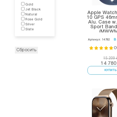
Gold
Jet Black
Apple Watch
Natural
10 GPS 46mm
Rose Gold
Alu. Case w
Silver
Sport Band
Slate
(MWWM
в
Артикул: 14782
О
15 209 
14 780
КУПИТЬ