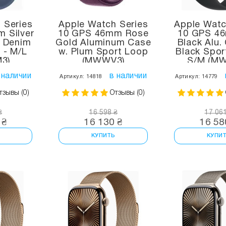
 Series
Apple Watch Series
Apple Watc
 Silver
10 GPS 46mm Rose
10 GPS 4
. Denim
Gold Aluminum Case
Black Alu.
 - M/L
w. Plum Sport Loop
Black Spor
3)
(MWWV3)
S/M (M
 наличии
в наличии
Артикул: 14818
Артикул: 14779
тзывы (0)
Отзывы (0)
₴
16 598 ₴
17 06
 ₴
16 130 ₴
16 58
КУПИТЬ
КУПИ