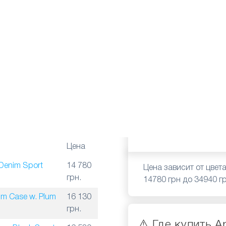
Цена
 Denim Sport
14 780
Цена зависит от цвет
грн.
14780 грн до 34940 
m Case w. Plum
16 130
грн.
⚠️ Где купить A