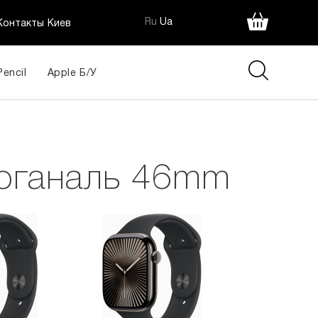
Ru
Ua
Контакты Киев
Pencil
Apple Б/У
иоганаль 46mm