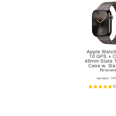
Apple Watch
10 GPS + Ce
46mm Slate 
Case w. Sla
Bracel
(MX173+M
Артикул: 147
О