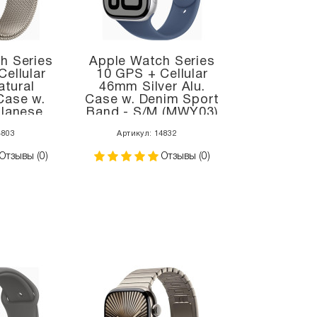
h Series
Apple Watch Series
ellular
10 GPS + Cellular
tural
46mm Silver Alu.
Case w.
Case w. Denim Sport
ilanese
Band - S/M (MWY03)
 (MWYC3)
4803
Артикул: 14832
Отзывы (0)
Отзывы (0)