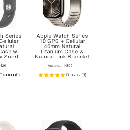
h Series
Apple Watch Series
ellular
10 GPS + Cellular
tural
46mm Natural
Case w.
Titanium Case w.
y Sport
Natural Link Bracelet
 (MWY93)
(MX163+MXMF3)
4820
Артикул: 14822
Отзывы (0)
Отзывы (0)