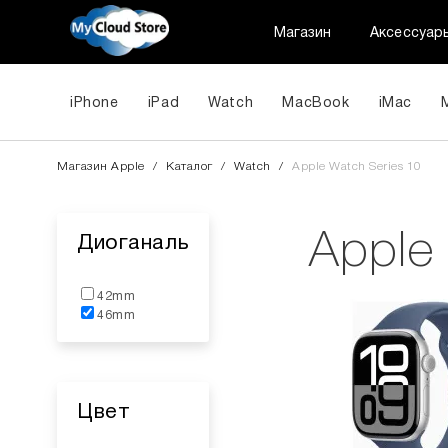
Магазин
Аксессуар
iPhone
iPad
Watch
MacBook
iMac
Магазин Apple
/
Каталог
/
Watch
/
Apple Watch Series 10
Apple
Диоганаль
42mm
46mm
Цвет