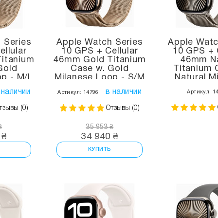
 Series
Apple Watch Series
Apple Watc
llular
10 GPS + Cellular
10 GPS + C
itanium
46mm Gold Titanium
46mm Na
Gold
Case w. Gold
Titanium 
op - M/L
Milanese Loop - S/M
Natural M
3)
(MC7T4)
Loop - M/L
 наличии
в наличии
Артикул: 1
Артикул: 14796
тзывы (0)
Отзывы (0)
₴
35 953 ₴
 ₴
34 940 ₴
КУПИТЬ