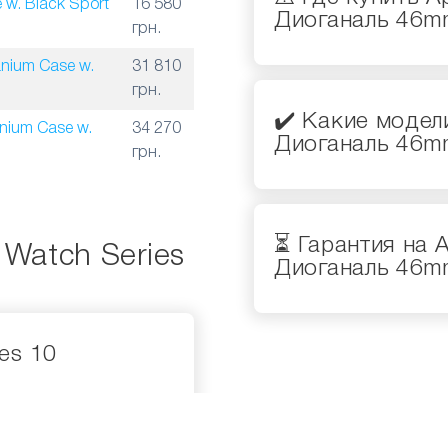
 w. Black Sport
16 580
Диоганаль 46m
грн.
anium Case w.
31 810
грн.
✔️ Какие модели
anium Case w.
34 270
Диоганаль 46m
грн.
⏳ Гарантия на A
Watch Series
Диоганаль 46m
ies 10