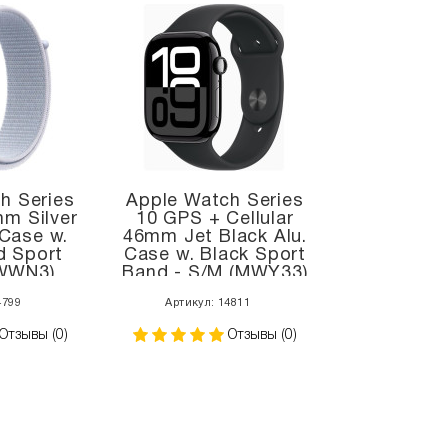
h Series
Apple Watch Series
m Silver
10 GPS + Cellular
Case w.
46mm Jet Black Alu.
d Sport
Case w. Black Sport
WWN3)
Band - S/M (MWY33)
4799
Артикул: 14811
Отзывы (0)
Отзывы (0)