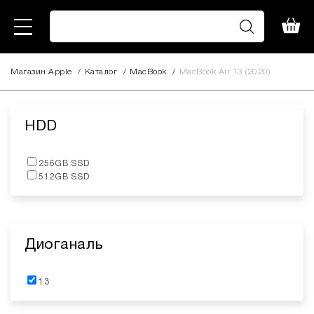
Магазин Apple
/
Каталог
/
MacBook
/
MacBook Air 13 (2020)
HDD
256GB SSD
512GB SSD
Диоганаль
13