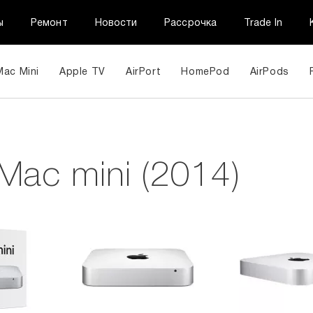
ы
Ремонт
Новости
Рассрочка
Trade In
Mac Mini
Apple TV
AirPort
HomePod
AirPods
Mac mini (2014)