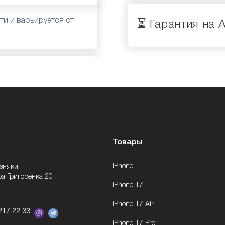
ти и варьируется от
⏳ Гарантия на A
Товары
iPhone
озняки
ра Григоренка 20
iPhone 17
iPhone 17 Air
217 22 33
iPhone 17 Pro