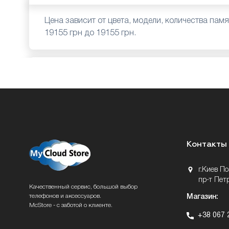
Цена зависит от цвета, модели, количества памя
19155 грн до 19155 грн.
Контакты
г.Киев П
пр-т Пет
Качественный сервис, большой выбор
телефонов и аксессуаров.
Магазин:
McStore - с заботой о клиенте.
+38 067 