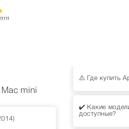
fffffffffffffffffffffffffffffffffffffffffffffffff
⚠️ Где купить A
 Mac mini
✔️ Какие модел
доступные?
2014)