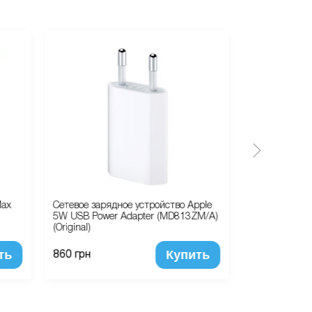
Max
Сетевое зарядное устройство Apple
Чехол Наклад
5W USB Power Adapter (MD813ZM/A)
X-Level Rainb
(Original)
ть
Купить
300 грн
860 грн