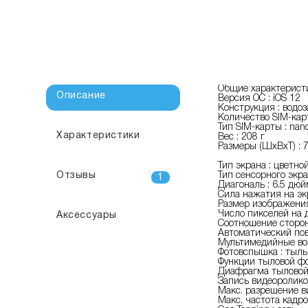
Общие характерист
Описание
Версия ОС : iOS 12
Конструкция : водо
Количество SIM-карт
Тип SIM-карты : nan
Характеристики
Вес : 208 г
Размеры (ШxВxТ) : 
Тип экрана : цветно
Отзывы
Тип сенсорного экра
1
Диагональ : 6.5 дюй
Сила нажатия на экр
Размер изображения
Число пикселей на д
Аксессуары
Соотношение сторон 
Автоматический пов
Мультимедийные во
Фотовспышка : тыль
Функции тыловой фо
Диафрагма тыловой 
Запись видеороликов
Макс. разрешение в
Макс. частота кадро