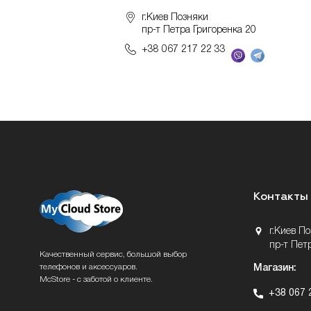
г.Киев Позняки
пр-т Петра Григоренка 20
+38 067 217 22 33
Контакты
г.Киев П
пр-т Пет
Качественный сервис, большой выбор
телефонов и аксессуаров.
Магазин:
McStore - с заботой о клиенте.
+38 067 