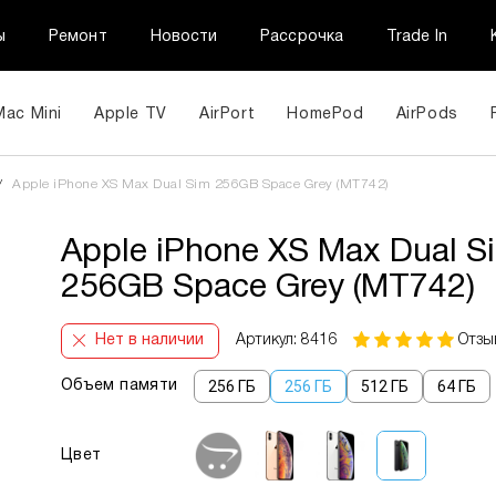
ы
Ремонт
Новости
Рассрочка
Trade In
Mac Mini
Apple TV
AirPort
HomePod
AirPods
/
Apple iPhone XS Max Dual Sim 256GB Space Grey (MT742)
Apple iPhone XS Max Dual S
256GB Space Grey (MT742)
Нет в наличии
Артикул: 8416
Отзы
256 ГБ
256 ГБ
512 ГБ
64 ГБ
Объем памяти
Цвет