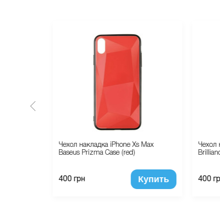
ство Apple
Чехол накладка iPhone Xs Max
Чехол 
MD813ZM/A)
Baseus Prizma Case (red)
Brillian
Купить
Купить
400 грн
400 г