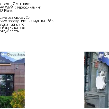
: есть, 7 млн пикс.
WAV, WMA, стереодинамики
12 Bionic
име разговора : 25 ч
име прослушивания музыки : 65 ч
ядки : Lightning
ой зарядки : есть
рядки : есть