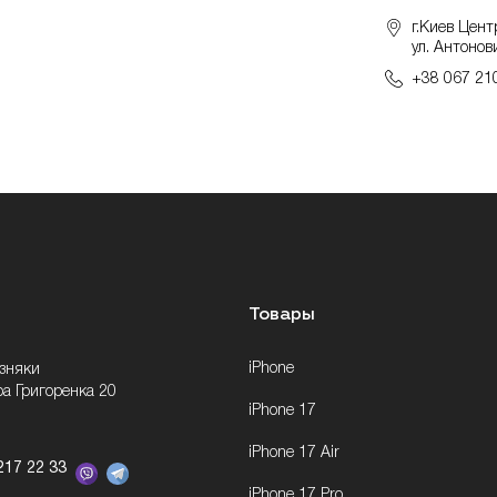
г.Киев Цент
ул. Антонов
+38 067 21
Товары
iPhone
озняки
ра Григоренка 20
iPhone 17
iPhone 17 Air
217 22 33
iPhone 17 Pro