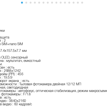
ики
защита
 : 2
o SIM+nano SIM
77.4x157.5x7.7 мм
й OLED, сенсорный
на : мультитач, емкостный
м.
ан : есть
 : 2688x1242
юйм (PPI) : 456
: 19.5:9
орот экрана : есть
зможности : Тыловая фотокамера двойная 12/12 МП
ная, светодиодная
токамеры : автофокус, оптическая стабилизация, режим макросъем
фотокамеры : F/1.8
 : есть
идео : 3840x2160
в видео : 60 кадров/с