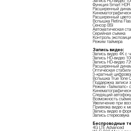
Запись HD‑видео 10
Функция Smart HDR
Расширенный динами
Кинематографическа
Расширенный цветов
Вспышка Retina Fla
Сенсор BSI
Автоматическая ст
Серийная съëмка
Контроль экспозиц
Режим таймера
Запись видео:
Запись видео 4K с ч
Запись HD‑видео 10
Запись HD‑видео 72
Расширенный динами
Оптическая стабил
3‑кратный цифрово
Вспышка True Tone 
Поддержка записи з
Режим «Таймлапс» 
Кинематографическа
Следящий автофоку
Возможность съёмки
Увеличение при вос
Привязка видео к м
Запись видео в фор
Запись стереозвука
Беспроводные те
4G LTE Advanced