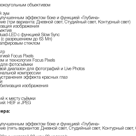
рокоугольным объективом
й зум
 улучшенным эффектом боке и функцией «Глубина»
ие (три варианта: Дневной свет, Студийный свет, Контурный свет)
изация изображения
ектив
Quad‑LED с функцией Slow Sync
(с разрешением до 63 Мп)
сапфировым стеклом
ьтр
гией Focus Pixels
м и технология Focus Pixels
 для фотосъёмки
ой диапазон для фотографий и Live Photos
ональной компрессии
устранения эффекта красных глаз
ии
абилизация изображения
ий к месту съёмки
ий: HEIF и JPEG
ера:
 улучшенным эффектом боке и функцией «Глубина»
ие (пять вариантов: Дневной свет, Студийный свет, Контурный свет,