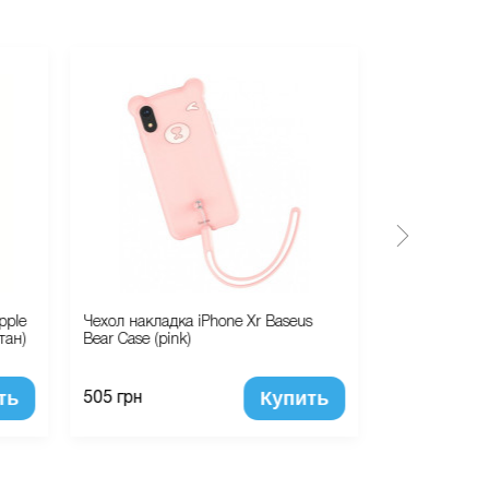
pple
Чехол накладка iPhone Xr Baseus
Сетевое заря
тан)
Bear Case (pink)
5W USB Powe
ть
Купить
505 грн
860 грн