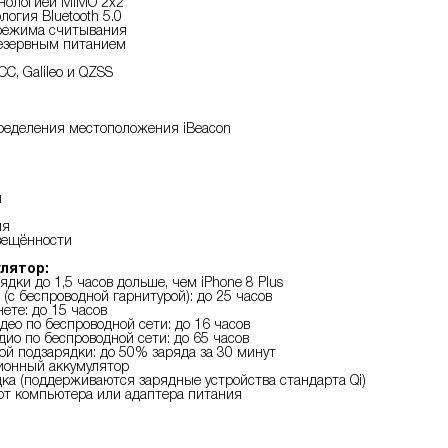
хнологией MIMO 2x2
огия Bluetooth 5.0
режима считывания
резервным питанием
СС, Galileo и QZSS
ределения местоположения iBeacon
п
ия
вещённости
лятор:
ядки до 1,5 часов дольше, чем iPhone 8 Plus
(с беспроводной гарнитурой): до 25 часов
ете: до 15 часов
део по беспроводной сети: до 16 часов
дио по беспроводной сети: до 65 часов
й подзарядки: до 50% заряда за 30 минут
ионный аккумулятор
ка (поддерживаются зарядные устройства стандарта Qi)
от компьютера или адаптера питания