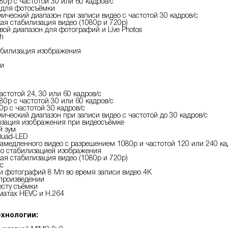
80p с частотой 30 или 60 кадров/с
 для фотосъёмки
ческий диапазон при записи видео с частотой 30 кадров/с
я стабилизация видео (1080p и 720p)
ой диапазон для фотографий и Live Photos
sh
абилизация изображения
ии
астотой 24, 30 или 60 кадров/с
80p с частотой 30 или 60 кадров/с
0p с частотой 30 кадров/с
ческий диапазон при записи видео с частотой до 30 кадров/с
изация изображения при видеосъёмке
й зум
Quad‑LED
амедленного видео с разрешением 1080р и частотой 120 или 240 ка
со стабилизацией изображения
я стабилизация видео (1080p и 720p)
с
 фотографий 8 Мп во время записи видео 4К
произведении
есту съёмки
матах HEVC и H.264
хнологии: