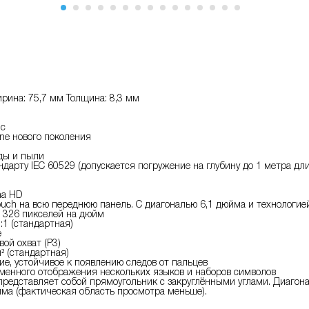
рина: 75,7 мм Толщина: 8,3 мм
ic
ine нового поколения
ды и пыли
ндарту IEC 60529 (допускается погружение на глубину до 1 метра дл
na HD
ouch на всю переднюю панель. С диагональю 6,1 дюйма и технологией
 326 пикселей на дюйм
:1 (стандартная)
e
ой охват (P3)
² (стандартная)
е, устойчивое к появлению следов от пальцев
енного отображения нескольких языков и наборов символов
представляет собой прямоугольник с закруглёнными углами. Диагона
йма (фактическая область просмотра меньше).