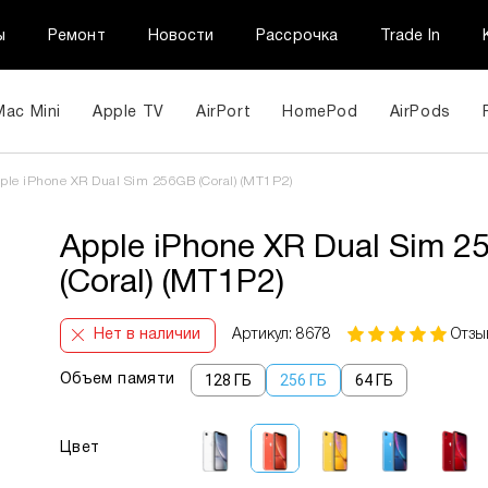
ы
Ремонт
Новости
Рассрочка
Trade In
Mac Mini
Apple TV
AirPort
HomePod
AirPods
ple iPhone XR Dual Sim 256GB (Coral) (MT1P2)
Apple iPhone XR Dual Sim 
(Coral) (MT1P2)
Нет в наличии
Артикул: 8678
Отзы
128 ГБ
256 ГБ
64 ГБ
Объем памяти
Цвет