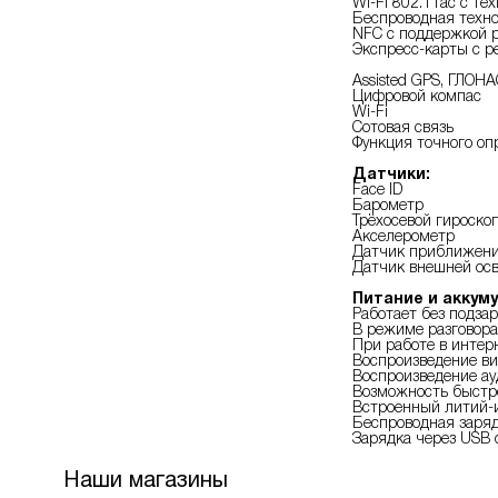
Wi-Fi 802.11ac с те
Беспроводная технол
NFC с поддержкой 
Экспресс-карты с 
Assisted GPS, ГЛОНА
Цифровой компас
Wi-Fi
Сотовая связь
Функция точного оп
Датчики:
Face ID
Барометр
Трёхосевой гироско
Акселерометр
Датчик приближен
Датчик внешней ос
Питание и аккуму
Работает без подзар
В режиме разговора 
При работе в интерн
Воспроизве­дение ви
Воспроизве­дение ау
Возможность быстро
Встроенный литий-
Беспроводная заряд
Зарядка через USB 
Наши магазины