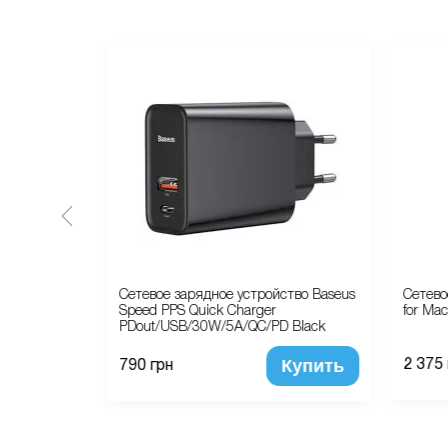
e Xr Apple
Сетевое зарядное устройство Baseus
Сетево
Speed PPS Quick Charger
for Ma
PDout/USB/30W/5A/QC/PD Black
Купить
Купить
2 375
790 грн