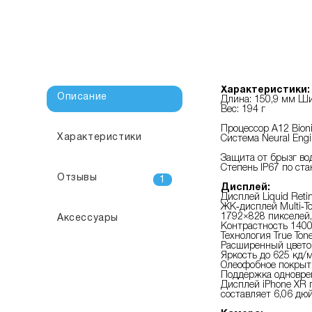
Характеристики:
Описание
Длина: 150,9 мм Ши
Вес: 194 г
Процессор A12 Bion
Характеристики
Система Neural Eng
Защита от брызг во
Степень IP67 по ста
Отзывы
1
Дисплей:
Дисплей Liquid Reti
ЖК‑дисплей Multi‑T
1792×828 пикселей,
Аксессуары
Контрастность 1400
Технология True Ton
Расширенный цветов
Яркость до 625 кд/м
Олеофобное покрыти
Поддержка одноврем
Дисплей iPhone XR 
составляет 6,06 дю