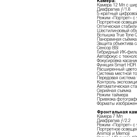
Камера:
Камера 12 Мп с ши
Диафрагма ƒ/1.8
5‑кратный цифрово
Режим «Портрет» с
Портретное освещен
Оптическая стабил
Шестилинзовый объ
Вспышка True Tone 
Панорамная съёмка 
Защита объектива 
Сенсор BSI
Гибридный ИК‑фил
Автофокус с техноло
Фокусировка касание
Функция Smart HDR
Расширенный цветов
Система местной т
Передовая система 
Контроль экспозиц
Автоматическая ст
Серийная съëмка
Режим таймера
Привязка фотограф
Форматы изображен
Фронтальная кам
Камера 7 Мп
Диафрагма ƒ/2.2
Режим «Портрет» с
Портретное освещен
Animoji и Memoji