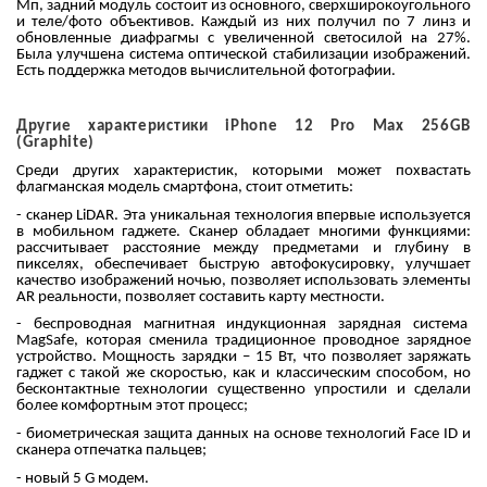
Мп, задний модуль состоит из основного, сверхширокоугольного
и теле/фото объективов. Каждый из них получил по 7 линз и
обновленные диафрагмы с увеличенной светосилой на 27%.
Была улучшена система оптической стабилизации изображений.
Есть поддержка методов вычислительной фотографии.
Другие характеристики iPhone 12 Pro Max 256GB
(Graphite)
Среди других характеристик, которыми может похвастать
флагманская модель смартфона, стоит отметить:
- сканер LiDAR. Эта уникальная технология впервые используется
в мобильном гаджете. Сканер обладает многими функциями:
рассчитывает расстояние между предметами и глубину в
пикселях, обеспечивает быструю автофокусировку, улучшает
качество изображений ночью, позволяет использовать элементы
AR реальности, позволяет составить карту местности.
- беспроводная магнитная индукционная зарядная система
MagSafe, которая сменила традиционное проводное зарядное
устройство. Мощность зарядки – 15 Вт, что позволяет заряжать
гаджет с такой же скоростью, как и классическим способом, но
бесконтактные технологии существенно упростили и сделали
более комфортным этот процесс;
- биометрическая защита данных на основе технологий Face ID и
сканера отпечатка пальцев;
- новый 5 G
модем.