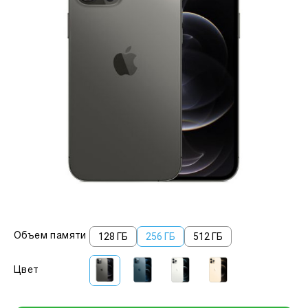
128 ГБ
256 ГБ
512 ГБ
Объем памяти
Цвет