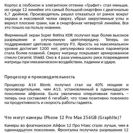
Корпус в глубоком и элегантном оттенке «Графит» стал меньше,
но среди 12 линейке это самый большой смартфон с диагональю
6,7 дюймов. Производитель решил отказаться от рамок вокруг
экрана и массивной челки сверху, убрал закругленные углы и
вернул плоские грани, как в смартфонах четвертой линейке. Все
это пошло на пользу новинке.
Фирменный экран Super Retina XDR получил еще более высокое
разрешение и улучшенную цветопередачу. Теперь он
поддерживает цветовую палитру Р3. Яркость на максимальном
уровне достигает 1200 нит, регулировка основных параметров
стала более плавной. Сверху матрицу покрывает армированное
стекло Ceramic Shield. Оно в 4 раза уменьшило риск повреждения
матрицы при механическом воздействии, падении и ударе.
Процессор и производительность
Процессор A14 Bionic получил стал на 40% мощнее и
производительнее, чем А13, установленный в одиннадцатом
поколении айфонов. Была увеличена оперативная память –
теперь она составляет 6 гигабайт, что тоже позитивно повлияло
на продуктивность и скорость работы гаджета.
Что могут камеры iPhone 12 Pro Max 256GB (Graphite)?
Камеры во флагманском Айфон 12 Про Макс стали лучше, чем в
одиннадцатом поколении. Фронталка получила разрешение 12