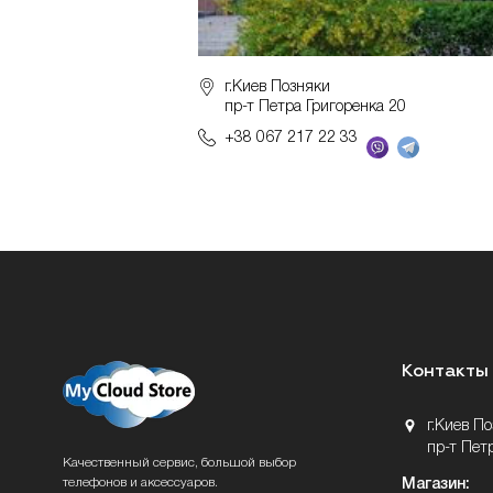
г.Киев Позняки
пр-т Петра Григоренка 20
+38 067 217 22 33
Контакты
г.Киев П
пр-т Пет
Качественный сервис, большой выбор
телефонов и аксессуаров.
Магазин: