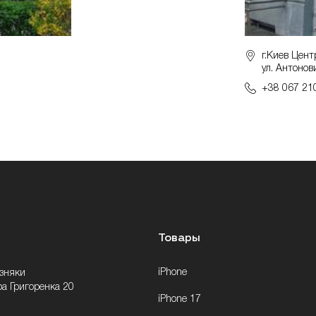
г.Киев Цент
ул. Антонов
+38 067 21
Товары
iPhone
озняки
ра Григоренка 20
iPhone 17