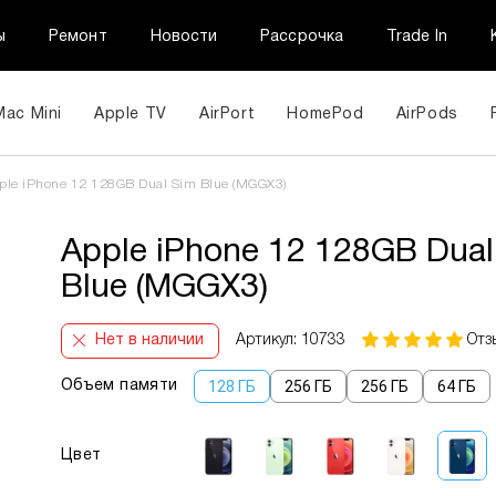
ы
Ремонт
Новости
Рассрочка
Trade In
Mac Mini
Apple TV
AirPort
HomePod
AirPods
ple iPhone 12 128GB Dual Sim Blue (MGGX3)
Apple iPhone 12 128GB Dual
Blue (MGGX3)
Нет в наличии
Артикул: 10733
Отз
128 ГБ
256 ГБ
256 ГБ
64 ГБ
Объем памяти
Цвет