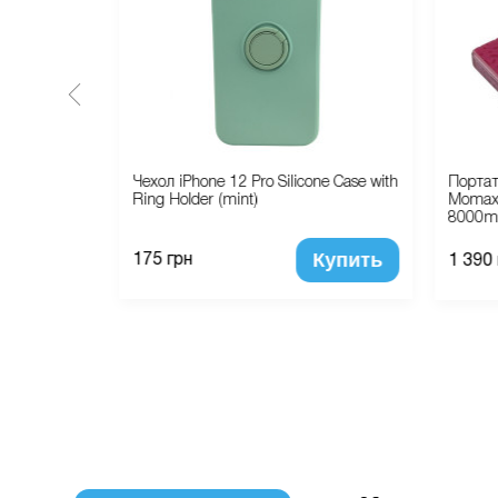
тройство
Чехол iPhone 12 Pro Silicone Case with
Портат
mAh (black)
Ring Holder (mint)
Momax 
8000mA
Купить
Купить
175 грн
1 390