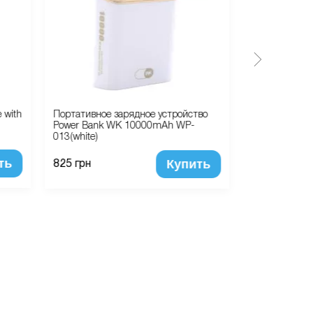
 with
Портативное зарядное устройство
Сетевое заря
Power Bank WK 10000mAh WP-
12W USB Powe
013(white)
(MD836ZM/A) 
ть
Купить
825 грн
860 грн