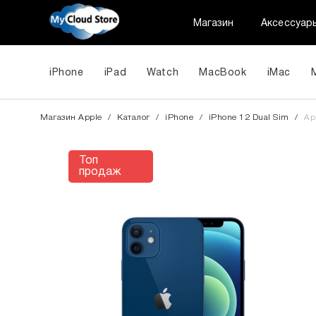
Магазин
Аксессуар
iPhone
iPad
Watch
MacBook
iMac
Магазин Apple
/
Каталог
/
iPhone
/
iPhone 12 Dual Sim
/
Ap
Топ
продаж