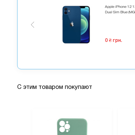
90 грн.
Apple iPhone 12 
Dual Sim Blue (MG
71 грн.
омите
119 грн.
 комплект
0 ₴ грн.
С этим товаром покупают