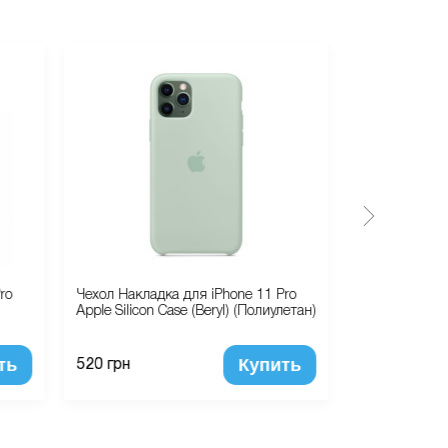
ro
Чехол Накладка для iPhone 11 Pro
Чехол Наклад
Apple Silicon Case (Beryl) (Полиулетан)
iPaky Cucolori
ть
Купить
520 грн
335 грн