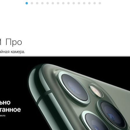
1 Про
ройная камера.