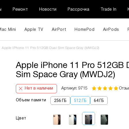
ы
Ремонт
Новости
Рассрочка
Trade In
Mac Mini
Apple TV
AirPort
HomePod
AirPods
/
Apple iPhone 11 Pro 512GB Dual Sim Space Gray (MWDJ2)
Apple iPhone 11 Pro 512GB 
Sim Space Gray (MWDJ2)
Нет в наличии
Артикул: 9715
Отзы
256 ГБ
512 ГБ
64 ГБ
Объем памяти
Цвет