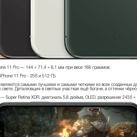
one 11 Pro — 144 × 71,4 × 8,1 мм при весе 188 граммов;
Phone 11 Pro - 256 и 512 ГБ
o являются самыми лучшими и самыми четкими из всех созданных д
 свете. Детализация в светлых участках ещё богаче, а оттенки чёрн
 — Super Retina XDR, диагональ 5,8 дюйма, OLED, разрешение 2436 × 