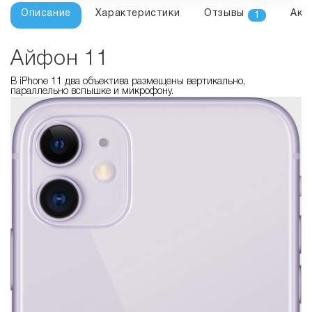
Описание
Характеристики
Отзывы
Акс
1
Айфон 11
В iPhone 11 два объектива размещены вертикально,
параллельно вспышке и микрофону.