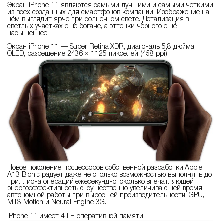
Экран iPhone 11 являются самыми лучшими и самыми четкими
из всех созданных для смартфонов компании. Изображение на
нём выглядит ярче при солнечном свете. Детализация в
светлых участках ещё богаче, а оттенки чёрного ещё
насыщеннее.
Экран iPhone 11 — Super Retina XDR, диагональ 5,8 дюйма,
OLED, разрешение 2436 × 1125 пикселей (458 ppi).
Новое поколение процессоров собственной разработки Apple
A13 Bionic радует даже не столько возможностью выполнять до
триллиона операций ежесекундно, сколько впечатляющей
энергоэффективностью, существенно увеличивающей время
автономной работы при выросшей производительности. GPU,
M13 Motion и Neural Engine 3G.
iPhone 11 имеет 4 ГБ оперативной памяти.