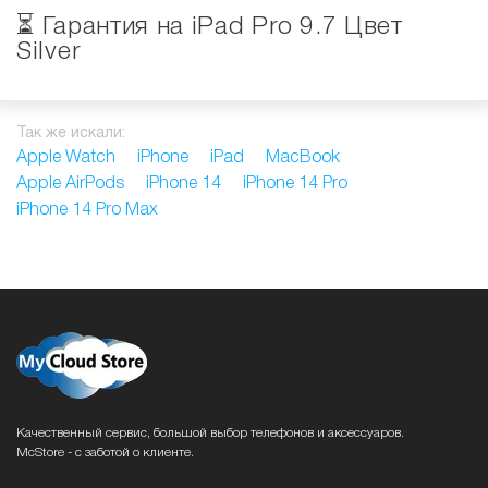
⏳ Гарантия на iPad Pro 9.7 Цвет
Silver
Так же искали:
Apple Watch
iPhone
iPad
MacBook
Apple AirPods
iPhone 14
iPhone 14 Pro
iPhone 14 Pro Max
Качественный сервис, большой выбор телефонов и аксессуаров.
McStore - с заботой о клиенте.