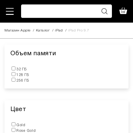
Магазин Apple
/
Каталог
/
iPad
/
iPad Pro 9.7
Объем памяти
32 ГБ
128 ГБ
256 ГБ
Цвет
Gold
Rose Gold