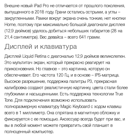
Внешне новый iPad Pro не отличается от прошлого поколения,
выпущенного в 2018 году. Грани остались острыми, а углы –
закругленными. Рамки вокруг экрана очень тонкие, нет кнопки
Home, поэтому при максимально большой диагонали дисплея
(12,9 дюймов) удалось добиться небольших габаритов (28 на
21,4 сантиметра). Вес девайса – всего 641 грамм.
Дисплей и клавиатура
Дисплей Liquid Retina с диагональю 12,9 дюймов великолепен.
Это мультитач экран, который прекрасно реагирует на
прикосновения. Но главное – это картинка, которую он
обеспечивает. Его частота 120 Гц, и в основе – IPS-матрица.
Высокое разрешение, поддержка палитры Р3, прекрасная
калибровка создают реалистичную картинку, цвета стали более
глубокими и насыщенными. Есть поддержка технологии True
Tone. Для подключения возможно использовать
полноразмерную клавиатуру Magic Keyboard с ходом клавиш
всего в 1 миллиметр. Она спрятана в магнитную обложку и
фиксируется с ее помощью. Аксессуар всегда будет при вас, и
вы в любой момент можете превратить свой планшет в
полноценный компьютер.