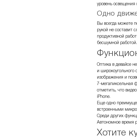
уровень освещения 
Одно движе
Вы всегда можете п
рукой не составит 
продуктивной работ
бесшумной работой
Функцион
Оптика в девайсе н
и широкоугольного 
изображения и позв
7-мегапиксельная ф
отметить, что виде
iPhone.
Еще одно преимущес
встроенными микр
Среди других функци
Автономное время р
Хотите к