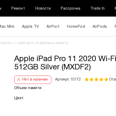
ы
Ремонт
Новости
Рассрочка
Trade In
Mac Mini
Apple TV
AirPort
HomePod
AirPods
iPad Pro 11 2020 Wi-Fi 512GB Silver (MXDF2)
Apple iPad Pro 11 2020 Wi-F
512GB Silver (MXDF2)
Нет в наличии
Артикул: 10172
Отз
Объем памяти
Цвет