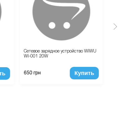
Сетевое зарядное устройство WiWU
Сетевое заря
Wi-001 20W
GaN Light Qu
White
Купить
ть
650 грн
1 440 грн