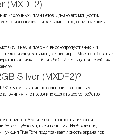
er (MXDF2)
ления «яблочных» планшетов. Однако его мощности,
у можно использовать и как компьютер, если подключить
ствия. В нем 8 ядер – 4 высокопродуктивных и 4
ть видео и запускать мощнейшие игры. Можно работать в
перативная память – 6 гигабайт. Используется новейшая
фейсом.
2GB Silver (MXDF2)
?
24,7Х17,8 см – дизайн по сравнению с прошлым
 алюминия, что позволило сделать вес устройство
то очень много. Увеличилась плотность пикселей,
али более глубокими, насыщенными. Изображение,
 Функция True Tone подстраивает яркость экрана под