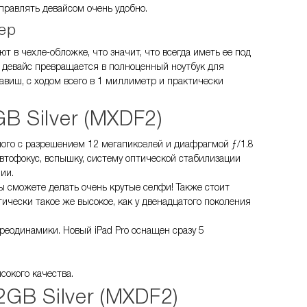
управлять девайсом очень удобно.
ер
 в чехле-обложке, что значит, что всегда иметь ее под
й девайс превращается в полноценный ноутбук для
виш, с ходом всего в 1 миллиметр и практически
B Silver (MXDF2)
вного с разрешением 12 мегапикселей и диафрагмой ƒ/1.8
втофокус, вспышку, систему оптической стабилизации
ии.
ы сможете делать очень крутые селфи! Также стоит
тически такое же высокое, как у двенадцатого поколения
реодинамики. Новый iPad Pro оснащен сразу 5
сокого качества.
2GB Silver (MXDF2)