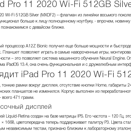
ad Pro 11 2020 Wi-Fi 512GB Silv
020 Wi-Fi 512GB Silver (MXDF2) – флагман из линейки восьмого поко
ункционал больше к лицу полноценному ноутбуку, - впрочем, новинк
е познакомимся с девайсом ближе.
 процессор A12Z Bionic получил еще больше мощности и быстродей
 Планшет позволяет играть в самые навороченные игры, монтирова
ости – это позволяет система машинного обучения Neural Engine. О
ма iPadOS 13.4, она очень функциональная и с дружелюбным интер
ядит
iPad Pro 11 2020 Wi-Fi 51
, тонкие рамки вокруг дисплея, отсутствие кнопки Home, габариты 
ских планшетов не изменился. Корпус выполнен из переработанного
 всего 471 грамм.
асочный дисплей
 Liquid-Retina создан на базе матрицы IPS. Его частота – 120 Гц, э
 × 1668, цветопередача теперь поддерживает палитру Р3. Цвета ст
ым независимым тестам, признано близким к лабораторному эталону.