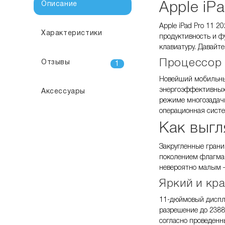
Описание
Apple iP
Apple iPad Pro 11 2
Характеристики
продуктивность и ф
клавиатуру. Давайт
Процессор
Отзывы
1
Новейший мобильный
энергоэффективных.
Аксессуары
режиме многозадачн
операционная систе
Как
выгл
Закругленные грани
поколением флагман
невероятно малым –
Яркий и кр
11-дюймовый дисплей
разрешение до 2388
согласно проведенн