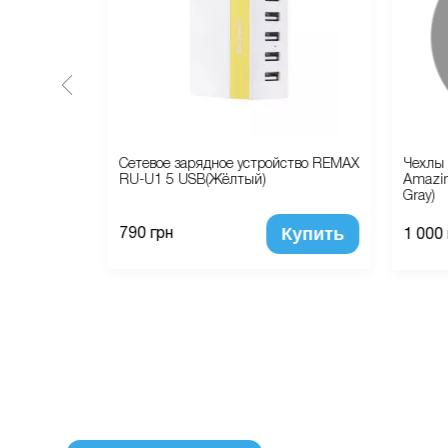
ство Remax
Сетевое зарядное устройство REMAX
Чехлы 
RU-U1 5 USB(Жёлтый)
Amazin
Gray)
Купить
Купить
790 грн
1 000