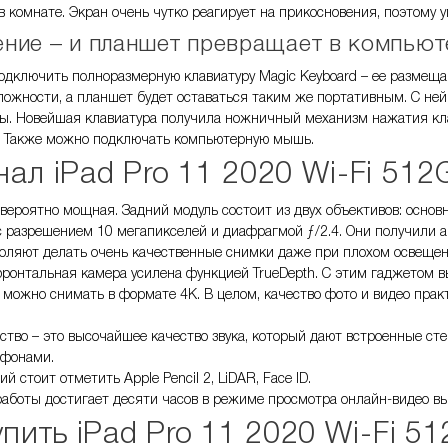
в комнате. Экран очень чутко реагирует на прикосновения, поэтому 
ние – и планшет превращает в компьют
одключить полноразмерную клавиатуру Magic Keyboard – ее размещают
сложности, а планшет будет оставаться таким же портативным. С не
ы. Новейшая клавиатура получила ножничный механизм нажатия кла
. Также можно подключать компьютерную мышь.
ал iPad Pro 11 2020 Wi-Fi 512G
евероятно мощная. Задний модуль состоит из двух объективов: осно
с разрешением 10 мегапикселей и диафрагмой ƒ/2.4. Они получили а
оляют делать очень качественные снимки даже при плохом освещен
ронтальная камера усилена функцией TrueDepth. С этим гаджетом в
о можно снимать в формате 4К. В целом, качество фото и видео прак
тво – это высочайшее качество звука, который дают встроенные сте
офонами.
й стоит отметить Apple Pencil 2, LiDAR, Face ID.
аботы достигает десяти часов в режиме просмотра онлайн-видео вы
упить iPad Pro 11 2020 Wi-Fi 51