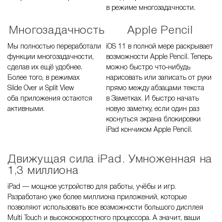
в режиме многозадачности.
Многозадачность
Apple Pencil
Мы полностью переработали
iOS 11 в полной мере раскрывает
функции многозадачности,
возможности Apple Pencil. Теперь
сделав их ещё удобнее.
можно быстро что‑нибудь
Более того, в режимах
нарисовать или записать от руки
Slide Over и Split View
прямо между абзацами текста
оба приложения остаются
в Заметках. И быстро начать
активными.
новую заметку, если один раз
коснуться экрана блокировки
iPad кончиком Apple Pencil.
Движущая сила iPad. Умноженная на
1,3 миллиона
iPad — мощное устройство для работы, учёбы и игр.
Разработано уже более миллиона приложений, которые
позволяют использовать все возможности большого дисплея
Multi Touch и высокоскоростного процессора. А значит, ваши