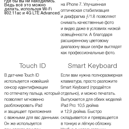
где бы вы ни находились.
на iPhone 7. Улучшенная
Ведь всё это можно
делать, используя Wi-Fi
оптическая стабилизация
802.11ac и 4G LTE Advanced.
и диафрагма ƒ/1.8 позволяют
снимать качественные фото
и видео даже в условиях низкой
освещённости. А благодаря
расширенному цветовому
диапазону ваши селфи выглядят
как профессиональные фото.
Touch ID
Smart Keyboard
В датчике Touch ID
Если вам нужна полноразмерная
используется новейший
клавиатура, просто разложите
сенсор идентификации
Smart Keyboard (продаётся
по отпечатку пальца, который
отдельно), и можно печатать.
позволяет мгновенно
Выпускается для обеих моделей
разблокировать iPad
iPad Pro: 10,5 дюйма
и защищает приложения
и 12,9 дюйма. Быстро
с важными для вас данными.
складывается и превращается
Он же используется
в тонкую и лёгкую обложку.