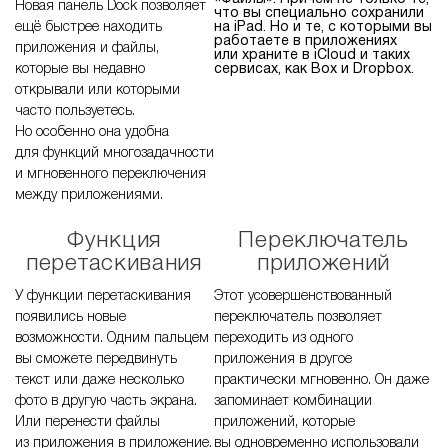
Новая панель Dock позволяет
что вы специально сохранили
ещё быстрее находить
на iPad. Но и те, с которыми вы
работаете в приложениях
приложения и файлы,
или храните в iCloud и таких
которые вы недавно
сервисах, как Box и Dropbox.
открывали или которыми
часто пользуетесь.
Но особенно она удобна
для функций многозадачности
и мгновенного переключения
между приложениями.
Функция
Переключатель
перетаскивания
приложений
У функции перетаскивания
Этот усовершенствованный
появились новые
переключатель позволяет
возможности. Одним пальцем
переходить из одного
вы сможете передвинуть
приложения в другое
текст или даже несколько
практически мгновенно. Он даже
фото в другую часть экрана.
запоминает комбинации
Или перенести файлы
приложений, которые
из приложения в приложение.
вы одновременно использовали