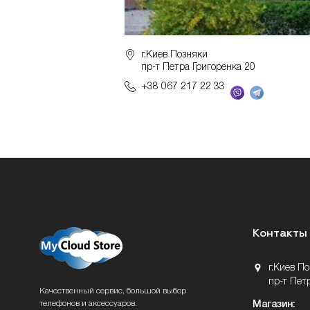
г.Киев Позняки
пр-т Петра Григоренка 20
+38 067 217 22 33
Контакты
г.Киев П
пр-т Пет
Качественный сервис, большой выбор
телефонов и аксессуаров.
Магазин: