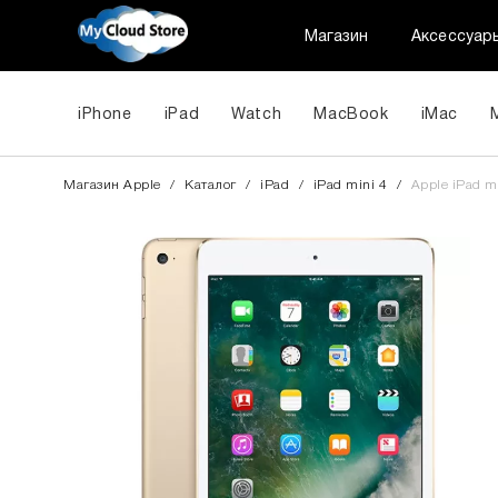
Магазин
Аксессуар
iPhone
iPad
Watch
MacBook
iMac
Магазин Apple
/
Каталог
/
iPad
/
iPad mini 4
/
Apple iPad m