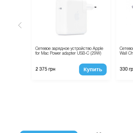
ство Baseus
Сетевое зарядное устройство Apple
Сетево
for Mac Power adapter USB-C (29W)
Wall C
Купить
Купить
2 375 грн
330 г