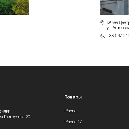
г.Киев Цент
ул. Антонов
+38 067 21
Товары
iPhone
озняки
ра Григоренка 20
iPhone 17