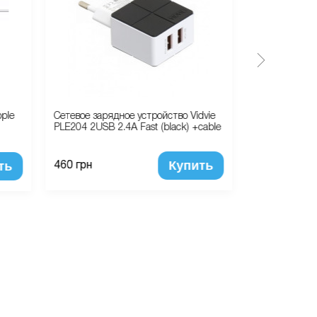
ple
Сетевое зарядное устройство Vidvie
Защитное Сте
PLE204 2USB 2.4A Fast (black) +cable
BIOLUX Glass 
(Глянцевый) (
Купить
ть
460 грн
570 грн