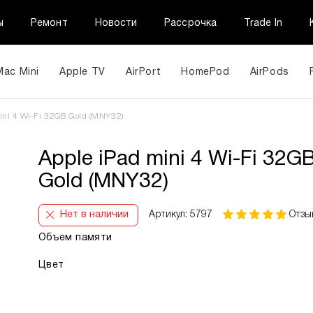
ы
Ремонт
Новости
Рассрочка
Trade In
Mac Mini
Apple TV
AirPort
HomePod
AirPods
ini 4 Wi-Fi 32GB Gold (MNY32)
Apple iPad mini 4 Wi-Fi 32G
Gold (MNY32)
Нет в наличии
Артикул: 5797
Отзы
Объем памяти
Цвет