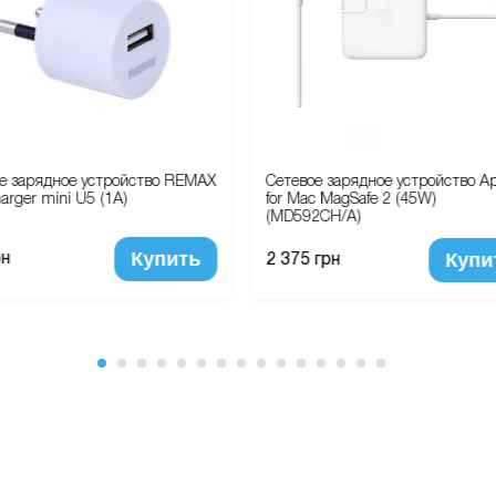
е зарядное устройство REMAX
Сетевое зарядное устройство Ap
harger mini U5 (1A)
for Mac MagSafe 2 (45W)
(MD592CH/A)
Купить
Купи
рн
2 375 грн