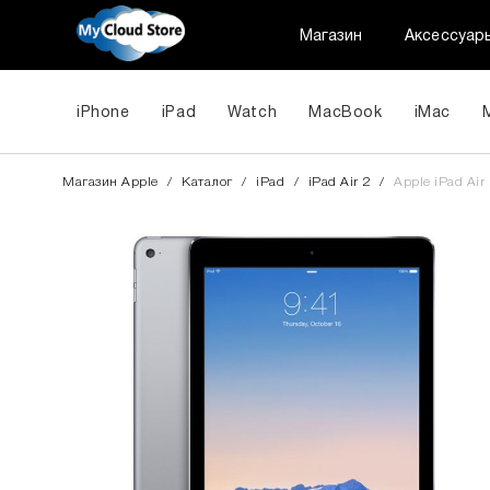
Магазин
Аксессуар
iPhone
iPad
Watch
MacBook
iMac
Магазин Apple
/
Каталог
/
iPad
/
iPad Air 2
/
Apple iPad Air