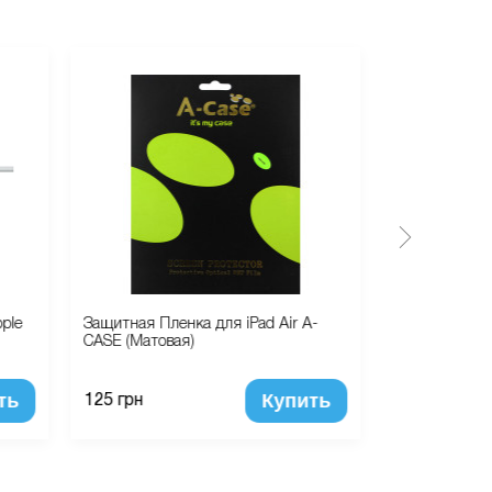
ple
Защитная Пленка для iPad Air A-
Сетевое заря
CASE (Матовая)
Wall Charger 
ть
Купить
125 грн
330 грн