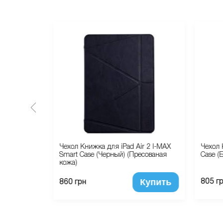
ir WRX
Чехол Книжка для iPad Air 2 I-MAX
Чехол 
Smart Case (Черный) (Пресованая
Case (
кожа)
Купить
Купить
805 г
860 грн