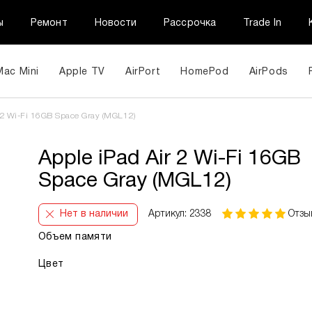
ы
Ремонт
Новости
Рассрочка
Trade In
Mac Mini
Apple TV
AirPort
HomePod
AirPods
 2 Wi-Fi 16GB Space Gray (MGL12)
Apple iPad Air 2 Wi-Fi 16GB
Space Gray (MGL12)
Нет в наличии
Артикул: 2338
Отзы
Объем памяти
Цвет