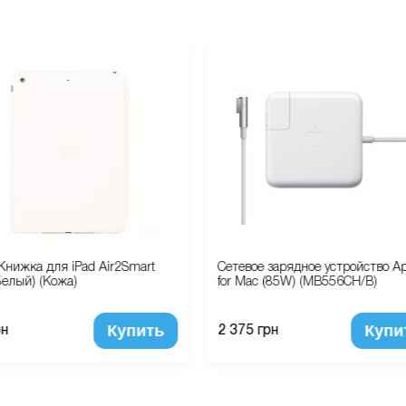
Книжка для iPad Air2Smart
Сетевое зарядное устройство Ap
Белый) (Кожа)
for Mac (85W) (MB556CH/B)
Купить
Купи
рн
2 375 грн