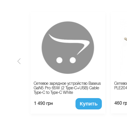
ство Baseus
Сетевое зарядное устройство Baseus
Сетево
GaN5 Pro 65W (2 Type-C+USB) Cable
PLE204
 Black
Type-C to Type-C White
Купить
Купить
460 г
1 490 грн