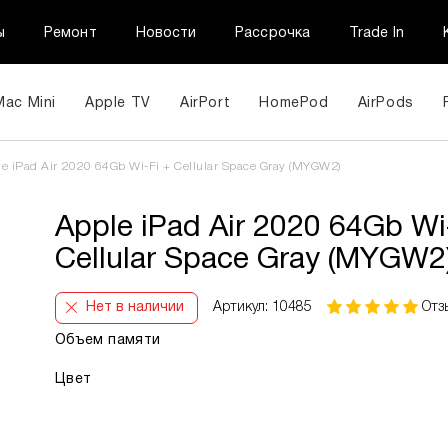
ы
Ремонт
Новости
Рассрочка
Trade In
Mac Mini
Apple TV
AirPort
HomePod
AirPods
e iPad Air 2020 64Gb Wi-Fi + Cellular Space Gray (MYGW2)
Apple iPad Air 2020 64Gb Wi
Cellular Space Gray (MYGW2
Нет в наличии
Артикул: 10485
Отз
Объем памяти
Цвет