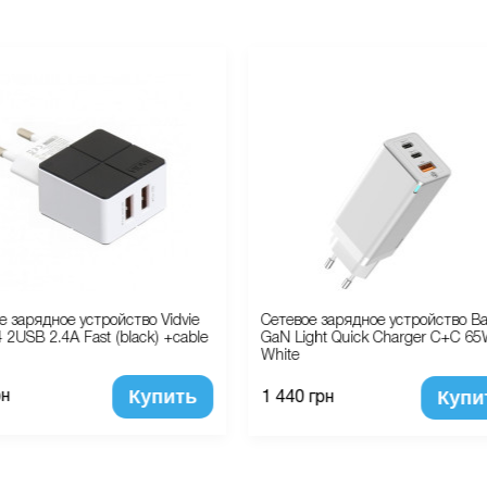
е зарядное устройство Vidvie
Сетевое зарядное устройство B
 2USB 2.4A Fast (black) +cable
GaN Light Quick Charger C+C 6
White
Купить
Купи
рн
1 440 грн