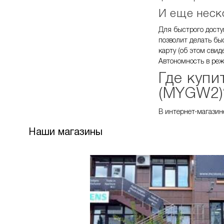
И еще неск
Для быстрого доступ
позволит делать быс
карту (об этом свид
Автономность в реж
Где
купи
(MYGW2)
В интернет-магазине
Наши магазины