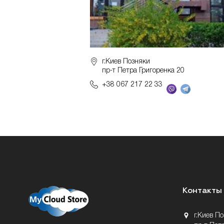
г.Киев Позняки
пр-т Петра Григоренка 20
+38 067 217 22 33
Контакты
г.Киев П