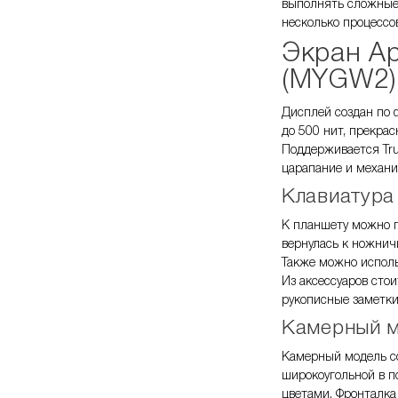
выполнять сложные 
несколько процессо
Экран
Ap
(MYGW2)
Дисплей создан по 
до 500 нит, прекра
Поддерживается Tru
царапание и механи
Клавиатура
К планшету можно п
вернулась к ножничн
Также можно исполь
Из аксессуаров сто
рукописные заметки
Камерный 
Камерный модель со
широкоугольной в п
цветами. Фронталка