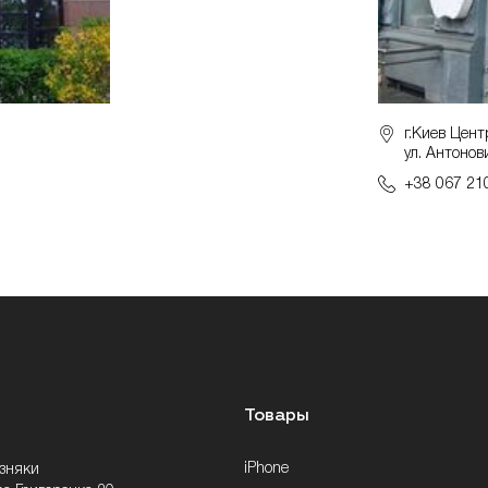
г.Киев Цент
ул. Антонов
+38 067 21
Товары
iPhone
озняки