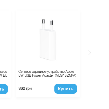
aseus
Сетевое зарядное устройство Apple
Сетевое заря
5W EU
5W USB Power Adapter (MD813ZM/A)
Часы/Будиль
ClockRM-C05
Купить
ть
860 грн
925 грн