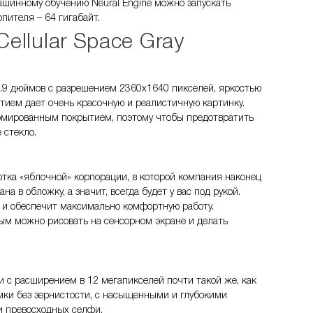
ашинному обучению Neural Engine можно запускать
пителя – 64 гигабайт.
Cellular Space Gray
0.9 дюймов с разрешением 2360х1640 пикселей, яркостью
тием дает очень красочную и реалистичную картинку.
армированным покрытием, поэтому чтобы предотвратить
 стекло.
тка «яблочной» корпорации, в которой компания наконец
в обложку, а значит, всегда будет у вас под рукой.
 и обеспечит максимально комфортную работу.
орым можно рисовать на сенсорном экране и делать
 с расширением в 12 мегапикселей почти такой же, как
мки без зернистости, с насыщенными и глубокими
 и превосходных селфи.