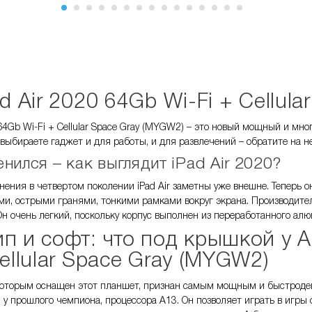
ad Air 2020 64Gb Wi-Fi + Cellul
0 64Gb Wi-Fi + Cellular Space Gray (MYGW2) – это новый мощный и м
 выбираете гаджет и для работы, и для развлечений – обратите на н
нился – как выглядит iPad Air 2020?
ения в четвертом поколении iPad Air заметны уже внешне. Теперь о
ми, острыми гранями, тонкими рамками вокруг экрана. Производите
Он очень легкий, поскольку корпус выполнен из переработанного ал
п и софт: что под крышкой у
A
Cellular Space Gray (MYGW2)
 которым оснащен этот планшет, признан самым мощным и быстродей
 у прошлого чемпиона, процессора А13. Он позволяет играть в игры