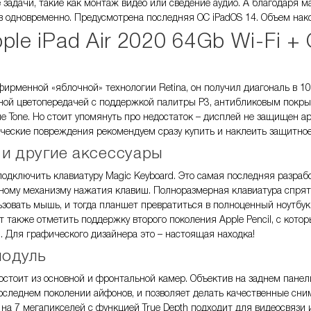
задачи, такие как монтаж видео или сведение аудио. А благодаря м
в одновременно. Предусмотрена последняя ОС iPadOS 14. Объем нако
ple iPad Air 2020 64Gb Wi-Fi + 
фирменной «яблочной» технологии Retina, он получил диагональ в 1
сной цветопередачей с поддержкой палитры Р3, антибликовым покры
e Tone. Но стоит упомянуть про недостаток – дисплей не защищен 
ческие повреждения рекомендуем сразу купить и наклеить защитное
 и другие аксессуары
одключить клавиатуру Magic Keyboard. Это самая последняя разрабо
ому механизму нажатия клавиш. Полноразмерная клавиатура спрятана 
зовать мышь, и тогда планшет превратиться в полноценный ноутбук
ит также отметить поддержку второго поколения Apple Pencil, с кот
. Для графического дизайнера это – настоящая находка!
модуль
стоит из основной и фронтальной камер. Объектив на заднем панели
оследнем поколении айфонов, и позволяет делать качественные сни
 на 7 мегапикселей с функцией True Depth подходит для видеосвязи