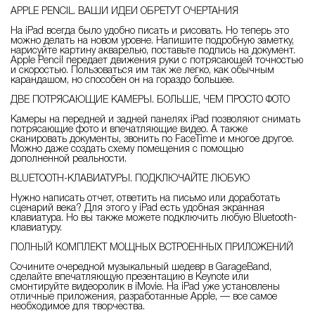
APPLE PENCIL. ВАШИ ИДЕИ ОБРЕТУТ ОЧЕРТАНИЯ
На iPad всегда было удобно писать и рисовать. Но теперь это
можно делать на новом уровне. Напишите подробную заметку,
нарисуйте картину акварелью, поставьте подпись на документ.
Apple Pencil передает движения руки с потрясающей точностью
и скоростью. Пользоваться им так же легко, как обычным
карандашом, но способен он на гораздо большее.
ДВЕ ПОТРЯСАЮЩИЕ КАМЕРЫ. БОЛЬШЕ, ЧЕМ ПРОСТО ФОТО
Камеры на передней и задней панелях iPad позволяют снимать
потрясающие фото и впечатляющие видео. А также
сканировать документы, звонить по FaceTime и многое другое.
Можно даже создать схему помещения с помощью
дополненной реальности.
BLUETOOTH-КЛАВИАТУРЫ. ПОДКЛЮЧАЙТЕ ЛЮБУЮ
Нужно написать отчет, ответить на письмо или доработать
сценарий века? Для этого у iPad есть удобная экранная
клавиатура. Но вы также можете подключить любую Bluetooth-
клавиатуру.
ПОЛНЫЙ КОМПЛЕКТ МОЩНЫХ ВСТРОЕННЫХ ПРИЛОЖЕНИЙ
Сочините очередной музыкальный шедевр в GarageBand,
сделайте впечатляющую презентацию в Keynote или
смонтируйте видеоролик в iMovie. На iPad уже установлены
отличные приложения, разработанные Apple, — все самое
необходимое для творчества.