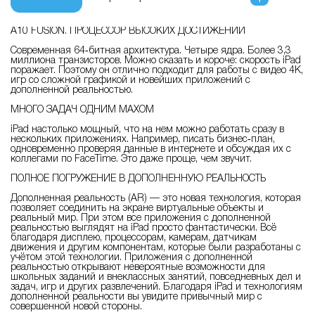
A10 FUSION. ПРОЦЕССОР ВЫСОКИХ ДОСТИЖЕНИЙ
Современная 64‑битная архитектура. Четыре ядра. Более 3,3
миллиона транзисторов. Можно сказать и короче: скорость iPad
поражает. Поэтому он отлично подходит для работы с видео 4K,
игр со сложной графикой и новейших приложений с
дополненной реальностью.
МНОГО ЗАДАЧ ОДНИМ МАХОМ
iPad настолько мощный, что на нем можно работать сразу в
нескольких приложениях. Например, писать бизнес‑план,
одновременно проверяя данные в интернете и обсуждая их с
коллегами по FaceTime. Это даже проще, чем звучит.
ПОЛНОЕ ПОГРУЖЕНИЕ В ДОПОЛНЕННУЮ РЕАЛЬНОСТЬ
Дополненная реальность (AR) — это новая технология, которая
позволяет соединить на экране виртуальные объекты и
реальный мир. При этом все приложения с дополненной
реальностью выглядят на iPad просто фантастически. Всё
благодаря дисплею, процессорам, камерам, датчикам
движения и другим компонентам, которые были разработаны с
учётом этой технологии. Приложения с дополненной
реальностью открывают невероятные возможности для
школьных заданий и внеклассных занятий, повседневных дел и
задач, игр и других развлечений. Благодаря iPad и технологиям
дополненной реальности вы увидите привычный мир с
совершенной новой стороны.