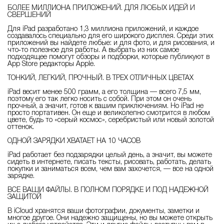
БОЛЕЕ МИЛЛИОНА ПРИЛОЖЕНИЙ. ДЛЯ ЛЮБЫХ ИДЕЙ И
СВЕРШЕНИЙ
Для iPad разработано 1,3 миллиона приложений, и каждое
создавалось специально для его широкого дисплея. Среди этих
приложений вы найдете любые: и для фото, и для рисования, и
что‑то полезное для работы. А выбрать из них самое
подходящее помогут обзоры и подборки, которые публикуют в
App Store редакторы Apple.
ТОНКИЙ, ЛЕГКИЙ, ПРОЧНЫЙ. В ТРЕХ ОТЛИЧНЫХ ЦВЕТАХ
iPad весит менее 500 грамм, а его толщина — всего 7,5 мм,
поэтому его так легко носить с собой. При этом он очень
прочный, а значит, готов к вашим приключениям. Но iPad не
просто портативен. Он еще и великолепно смотрится в любом
цвете, будь то «серый космос», серебристый или новый золотой
оттенок.
ОДНОЙ ЗАРЯДКИ ХВАТАЕТ НА 10 ЧАСОВ
iPad работает без подзарядки целый день, а значит, вы можете
сидеть в интернете, писать тексты, рисовать, работать, делать
покупки и заниматься всем, чем вам захочется, — все на одной
зарядке.
ВСЕ ВАШИ ФАЙЛЫ. В ПОЛНОМ ПОРЯДКЕ И ПОД НАДЕЖНОЙ
ЗАЩИТОЙ
В iCloud хранятся ваши фотографии, документы, заметки и
многое другое. Они надежно защищены, но вы можете открыть