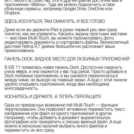
их с любого устройства. Эти и другие файлы доступны вам в
приложении «Файлы». Туда же можно подключить и свои
облачные сервисы, например Google Drive, OneDrive или
Dropbox.
ЗДЕСЬ КОСНУТЬСЯ, ТАМ СМАХНУТЬ. И ВСЕ ГОТОВО
Даже если вы держите iPad в руках первый раз, вам сразу
понятно, как им управлять. Касаясь экрана простыми жестами
— жестами Multi‑Touch, вы можете просматривать фото,
редактировать документы и сортировать файлы. Великолепный
дисплей Retina 9,7 дюйма безошибочно распознает ваши
прикосновения.
ПАНЕЛЬ DOCK. ВИДНОЕ МЕСТО ДЛЯ ЛЮБИМЫХ ПРИЛОЖЕНИЙ
В iOS 11 появилась новая панель Dock. Достаточно смахнуть
снизу вверх, и она окажется у вас под рукой. Просто добавьте в
Dock любимые приложения, и вы сможете переключаться
между ними, не выходя на главный экран. А еще с этой панели
удобно открывать приложения, когда вам необходима
многозадачность.
КОСНИТЕСЬ И ДЕРЖИТЕ. А ТЕПЕРЬ ПЕРЕТАЩИТЕ
Одна из прекрасных возможностей Multi‑Touch — функция
перетаскивания. Она позволяет мгновенно переместить текст,
изображение или файл из одного приложения в другое.
Например, чтобы добавить в документ выразительную
фотографию или прикрепить к письму важный файл. А еще
можно в несколько касаний выбрать много файлов и
переместить их все сразу.