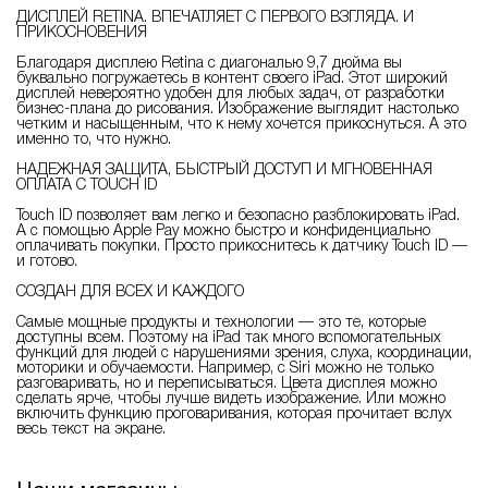
ДИСПЛЕЙ RETINA. ВПЕЧАТЛЯЕТ С ПЕРВОГО ВЗГЛЯДА. И
ПРИКОСНОВЕНИЯ
Благодаря дисплею Retina с диагональю 9,7 дюйма вы
буквально погружаетесь в контент своего iPad. Этот широкий
дисплей невероятно удобен для любых задач, от разработки
бизнес-плана до рисования. Изображение выглядит настолько
четким и насыщенным, что к нему хочется прикоснуться. А это
именно то, что нужно.
НАДЕЖНАЯ ЗАЩИТА, БЫСТРЫЙ ДОСТУП И МГНОВЕННАЯ
ОПЛАТА С TOUCH ID
Touch ID позволяет вам легко и безопасно разблокировать iPad.
А с помощью Apple Pay можно быстро и конфиденциально
оплачивать покупки. Просто прикоснитесь к датчику Touch ID —
и готово.
СОЗДАН ДЛЯ ВСЕХ И КАЖДОГО
Самые мощные продукты и технологии — это те, которые
доступны всем. Поэтому на iPad так много вспомогательных
функций для людей с нарушениями зрения, слуха, координации,
моторики и обучаемости. Например, с Siri можно не только
разговаривать, но и переписываться. Цвета дисплея можно
сделать ярче, чтобы лучше видеть изображение. Или можно
включить функцию проговаривания, которая прочитает вслух
весь текст на экране.