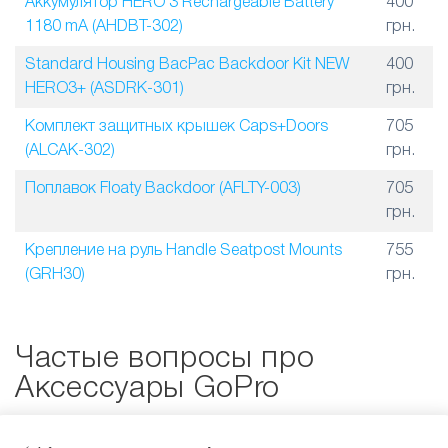
Аккумулятор HERO 3 Rechargeable Battery
400
1180 mA (AHDBT-302)
грн.
Standard Housing BacPac Backdoor Kit NEW
400
HERO3+ (ASDRK-301)
грн.
Комплект защитных крышек Caps+Doors
705
(ALCAK-302)
грн.
Поплавок Floaty Backdoor (AFLTY-003)
705
грн.
Крепление на руль Handle Seatpost Mounts
755
(GRH30)
грн.
Частые вопросы про
Аксессуары GoPro