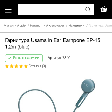
Магазин Apple
/
Каталог
/
Аксессуары
/
Наушники
/
Гарнитура Usams
Гарнитура Usams In Ear Earhpone
380
EP-15 1.2m (blue)
грн
Гарнитура Usams In Ear Earhpone EP-15
Кількість
Інформація:
1.2m (blue)
платежів:
В
ПриватБанк
3
місяць:
Оплата
Есть в наличии
Артикул: 7340
6
135
частинами
9
грн
Отзывы (0)
12
За допомогою ПриватБанку ви маєте змогу
придбати товар в розстрочку одним з двох
способів.
Спосіб кредиту 1 – комісія банку складає
2.9 % на місяць від суми.