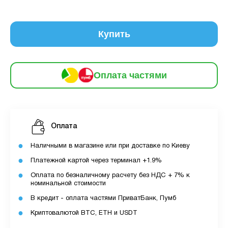
Оплата
місяць:
6
частинами
137 грн
9
12
Купить
За допомогою ПУМБ ви маєте можливість
придбати товар в розстрочку.
Оплата частями
Для оформлення розстрочки вам необхідно
мати відкритий ліміт для розстрочки в
застосунку ПУМБ.
Оплата
Максимальна сума розстрочки дорівнює
вашому доступному ліміту в додатку.
Наличными в магазине или при доставке по Киеву
Платежной картой через терминал +1.9%
З боку ПУМБ немає жодних прихованих комісій
Оплата по безналичному расчету без НДС + 7% к
чи прихованих платежів.
номинальной стоимости
Вартість пристрою це політика та умови компанії
В кредит - оплата частями ПриватБанк, Пумб
MyCloudStore.
Криптовалютой BTC, ETH и USDT