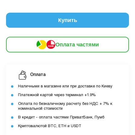
6
частинами
235 грн
9
12
Купить
За допомогою ПУМБ ви маєте можливість
придбати товар в розстрочку.
Оплата частями
Для оформлення розстрочки вам необхідно
мати відкритий ліміт для розстрочки в
застосунку ПУМБ.
Оплата
Максимальна сума розстрочки дорівнює
вашому доступному ліміту в додатку.
Наличными в магазине или при доставке по Киеву
Платежной картой через терминал +1.9%
З боку ПУМБ немає жодних прихованих комісій
Оплата по безналичному расчету без НДС + 7% к
чи прихованих платежів.
номинальной стоимости
Вартість пристрою це політика та умови компанії
В кредит - оплата частями ПриватБанк, Пумб
MyCloudStore.
Криптовалютой BTC, ETH и USDT