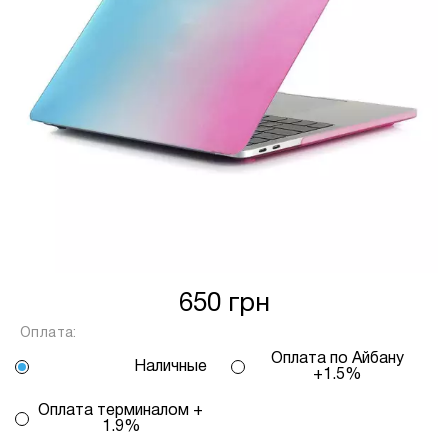
від кількості обраних вами платежів, від 2
до 25, та вираховується за допомогою
калькулятору або за консультацією нашого
менеджеру.
Для оформлення розстрочки, в застосунку
ПРИВАТБАНК у вас має бути відкритий ліміт на
МИТТЄВА РОЗСТРОЧКА чи ОПЛАТА
ЧАСТИНАМИ.
Якщо сума доступного ліміту в застосунку менша
за вартість обраного вами товару, ви маєте
650 грн
можливість доплатити різницю безпосередньо в
Оплата:
нашому магазині.
Інформація:
Оплата по Айбану
Наличные
+1.5%
Кількість
Оплата терминалом +
платежів:
ПУМБ
В
1.9%
3
Оплата
місяць: