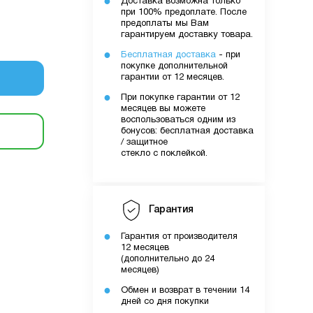
Доставка возможна только
при 100% предоплате. После
очку
предоплаты мы Вам
гарантируем доставку товара.
Бесплатная доставка
- при
покупке дополнительной
уми.
гарантии от 12 месяцев.
них вами
При покупке гарантии от 12
лятору
месяцев вы можете
воспользоваться одним из
бонусов: бесплатная доставка
/ защитное
ути
стекло с поклейкой.
о вами
Гарантия
шому
Гарантия от производителя
12 месяцев
(дополнительно до 24
месяцев)
Обмен и возврат в течении 14
дней со дня покупки