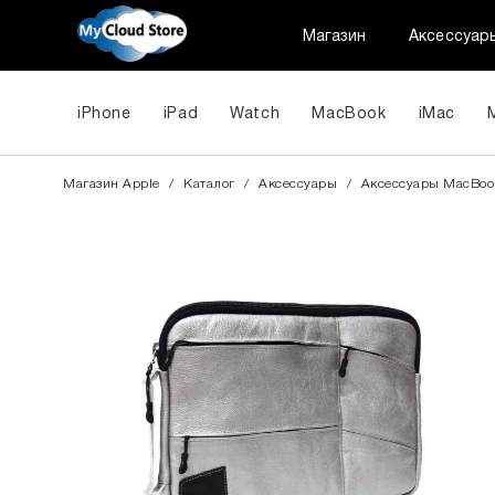
Магазин
Аксессуар
iPhone
iPad
Watch
MacBook
iMac
Магазин Apple
/
Каталог
/
Аксессуары
/
Aксессуары MacBoo