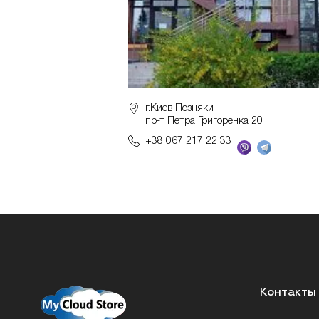
г.Киев Позняки
пр-т Петра Григоренка 20
+38 067 217 22 33
Контакты