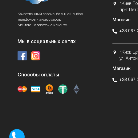
г.Киев П
пр-т Пет
Качественный сервис, большой выбор
телефонов и аксессуаров.
Магазин:
McStore - с заботой о клиенте.
+38 067 
Мы в социальных сетях
г.Киев Ц
ул. Антон
Магазин:
Способы оплаты
+38 067 