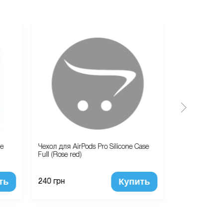
ue
Чехол для AirPods Pro Silicone Case
Замена корпу
Full (Rose red)
(Jet Black)
ть
Купить
240 грн
1 900 грн