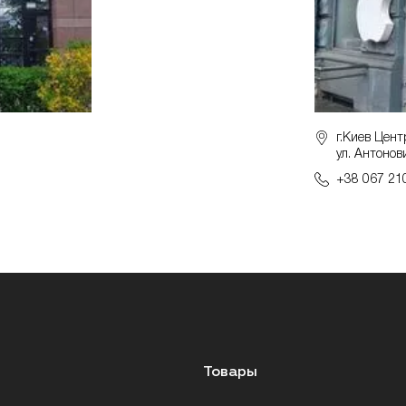
г.Киев Цент
ул. Антонов
+38 067 21
Товары