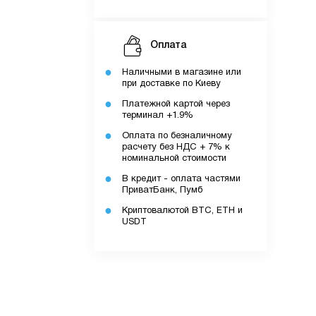
Оплата
Наличными в магазине или
при доставке по Киеву
Платежной картой через
терминал +1.9%
Оплата по безналичному
расчету без НДС + 7% к
ку.
номинальной стоимости
В кредит - оплата частями
ПриватБанк, Пумб
Криптовалютой BTC, ETH и
додатку.
USDT
ів.