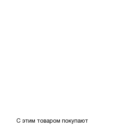
За допом
Для офор
розстроч
Максимал
З боку П
Вартість
С этим товаром покупают