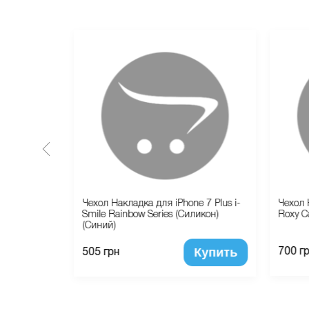
iPhone 6
Чехол Накладка для iPhone 7 Plus i-
Чехол 
Smile Rainbow Series (Силикон)
Roxy C
(Синий)
Купить
Купить
700 г
505 грн