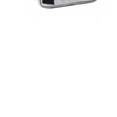
За допом
одним з д
Спосіб к
Спосіб 
платежів
або за 
Для офор
відкрити
Якщо сума
товару, 
магазині
ПУМБ
О
части