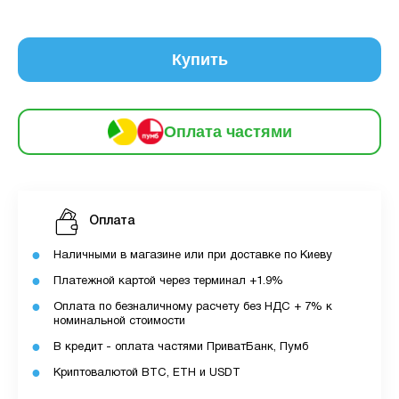
6
частинами
180 грн
9
12
Купить
За допомогою ПУМБ ви маєте можливість
придбати товар в розстрочку.
Оплата частями
Для оформлення розстрочки вам необхідно
мати відкритий ліміт для розстрочки в
застосунку ПУМБ.
Оплата
Максимальна сума розстрочки дорівнює
вашому доступному ліміту в додатку.
Наличными в магазине или при доставке по Киеву
Платежной картой через терминал +1.9%
З боку ПУМБ немає жодних прихованих комісій
Оплата по безналичному расчету без НДС + 7% к
чи прихованих платежів.
номинальной стоимости
Вартість пристрою це політика та умови компанії
В кредит - оплата частями ПриватБанк, Пумб
MyCloudStore.
Криптовалютой BTC, ETH и USDT