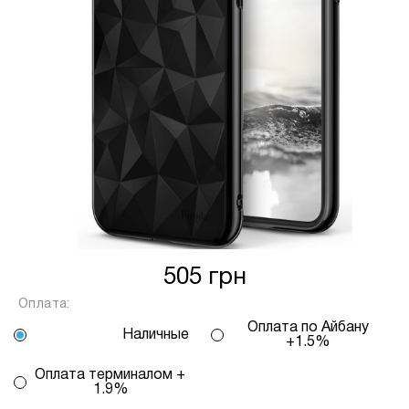
Спосіб кредиту
2 – комісія банку залежить
від кількості обраних вами платежів, від 2
до 25, та вираховується за допомогою
калькулятору або за консультацією нашого
менеджеру.
Для оформлення розстрочки, в застосунку
ПРИВАТБАНК у вас має бути відкритий ліміт на
МИТТЄВА РОЗСТРОЧКА чи ОПЛАТА
ЧАСТИНАМИ.
Якщо сума доступного ліміту в застосунку менша
за вартість обраного вами товару, ви маєте
505 грн
можливість доплатити різницю безпосередньо в
Оплата:
нашому магазині.
Оплата по Айбану
Наличные
Інформація:
+1.5%
Кількість
Оплата терминалом +
платежів:
1.9%
ПУМБ
В
3