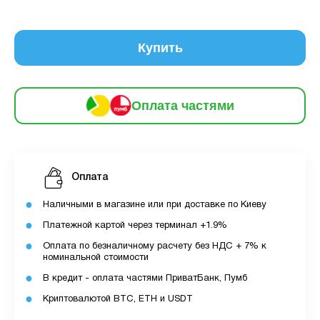
Оплата
місяць:
6
частинами
182 грн
9
12
Купить
За допомогою ПУМБ ви маєте можливість
придбати товар в розстрочку.
Оплата частями
Для оформлення розстрочки вам необхідно
мати відкритий ліміт для розстрочки в
застосунку ПУМБ.
Оплата
Максимальна сума розстрочки дорівнює
вашому доступному ліміту в додатку.
Наличными в магазине или при доставке по Киеву
Платежной картой через терминал +1.9%
З боку ПУМБ немає жодних прихованих комісій
Оплата по безналичному расчету без НДС + 7% к
чи прихованих платежів.
номинальной стоимости
Вартість пристрою це політика та умови компанії
В кредит - оплата частями ПриватБанк, Пумб
MyCloudStore.
Криптовалютой BTC, ETH и USDT