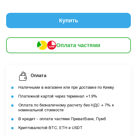
Оплата
місяць:
6
частинами
161 грн
9
12
Купить
За допомогою ПУМБ ви маєте можливість
придбати товар в розстрочку.
Оплата частями
Для оформлення розстрочки вам необхідно
мати відкритий ліміт для розстрочки в
застосунку ПУМБ.
Оплата
Максимальна сума розстрочки дорівнює
вашому доступному ліміту в додатку.
Наличными в магазине или при доставке по Киеву
Платежной картой через терминал +1.9%
З боку ПУМБ немає жодних прихованих комісій
Оплата по безналичному расчету без НДС + 7% к
чи прихованих платежів.
номинальной стоимости
Вартість пристрою це політика та умови компанії
В кредит - оплата частями ПриватБанк, Пумб
MyCloudStore.
Криптовалютой BTC, ETH и USDT