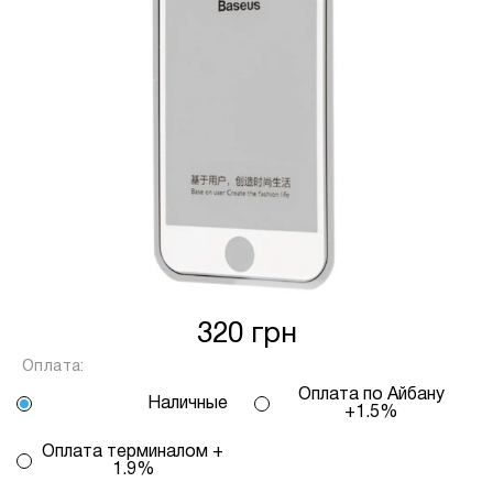
від кількості обраних вами платежів, від 2
до 25, та вираховується за допомогою
калькулятору або за консультацією нашого
менеджеру.
Для оформлення розстрочки, в застосунку
ПРИВАТБАНК у вас має бути відкритий ліміт на
МИТТЄВА РОЗСТРОЧКА чи ОПЛАТА
ЧАСТИНАМИ.
Якщо сума доступного ліміту в застосунку менша
за вартість обраного вами товару, ви маєте
можливість доплатити різницю безпосередньо в
320 грн
нашому магазині.
Оплата:
Інформація:
Оплата по Айбану
Наличные
+1.5%
Кількість
платежів:
Оплата терминалом +
ПУМБ
В
3
1.9%
Оплата
місяць:
6