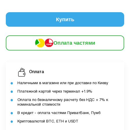
частинами
115 грн
9
12
Купить
За допомогою ПУМБ ви маєте можливість
придбати товар в розстрочку.
Оплата частями
Для оформлення розстрочки вам необхідно
мати відкритий ліміт для розстрочки в
застосунку ПУМБ.
Максимальна сума розстрочки дорівнює
Оплата
вашому доступному ліміту в додатку.
Наличными в магазине или при доставке по Киеву
З боку ПУМБ немає жодних прихованих комісій
Платежной картой через терминал +1.9%
чи прихованих платежів.
Оплата по безналичному расчету без НДС + 7% к
Вартість пристрою це політика та умови компанії
номинальной стоимости
MyCloudStore.
В кредит - оплата частями ПриватБанк, Пумб
Криптовалютой BTC, ETH и USDT