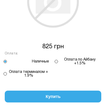
2.9 % на місяць від суми.
Спосіб кредиту
2 – комісія банку залежить
від кількості обраних вами платежів, від 2
до 25, та вираховується за допомогою
калькулятору або за консультацією нашого
менеджеру.
Для оформлення розстрочки, в застосунку
825 грн
ПРИВАТБАНК у вас має бути відкритий ліміт на
Оплата:
МИТТЄВА РОЗСТРОЧКА чи ОПЛАТА
Оплата по Айбану
Наличные
ЧАСТИНАМИ.
+1.5%
Оплата терминалом +
Якщо сума доступного ліміту в застосунку менша
1.9%
за вартість обраного вами товару, ви маєте
можливість доплатити різницю безпосередньо в
нашому магазині.
Купить
Інформація:
Кількість