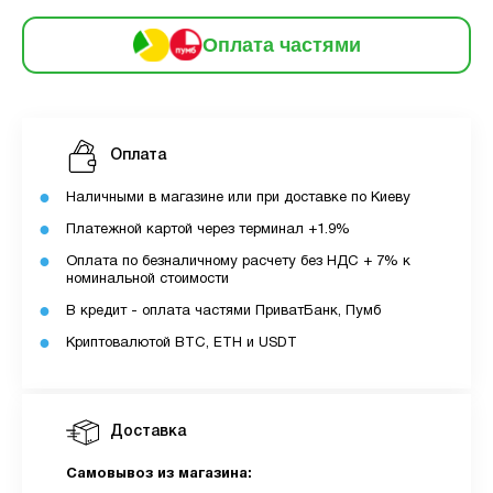
платежів:
ПУМБ
В
3
Оплата частями
Оплата
місяць:
6
частинами
298 грн
9
12
Оплата
За допомогою ПУМБ ви маєте можливість
придбати товар в розстрочку.
Наличными в магазине или при доставке по Киеву
Платежной картой через терминал +1.9%
Для оформлення розстрочки вам необхідно
Оплата по безналичному расчету без НДС + 7% к
мати відкритий ліміт для розстрочки в
номинальной стоимости
застосунку ПУМБ.
В кредит - оплата частями ПриватБанк, Пумб
Максимальна сума розстрочки дорівнює
Криптовалютой BTC, ETH и USDT
вашому доступному ліміту в додатку.
З боку ПУМБ немає жодних прихованих комісій
Доставка
чи прихованих платежів.
Вартість пристрою це політика та умови компанії
Самовывоз из магазина:
MyCloudStore.