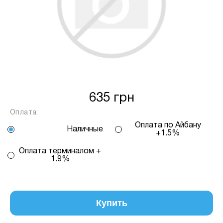
від кількості обраних вами платежів, від 2
до 25, та вираховується за допомогою
калькулятору або за консультацією нашого
менеджеру.
Для оформлення розстрочки, в застосунку
ПРИВАТБАНК у вас має бути відкритий ліміт на
МИТТЄВА РОЗСТРОЧКА чи ОПЛАТА
635 грн
ЧАСТИНАМИ.
Оплата:
Оплата по Айбану
Наличные
Якщо сума доступного ліміту в застосунку менша
+1.5%
за вартість обраного вами товару, ви маєте
Оплата терминалом +
можливість доплатити різницю безпосередньо в
1.9%
нашому магазині.
Інформація:
Кількість
Купить
платежів:
ПУМБ
В
3
Оплата
місяць: