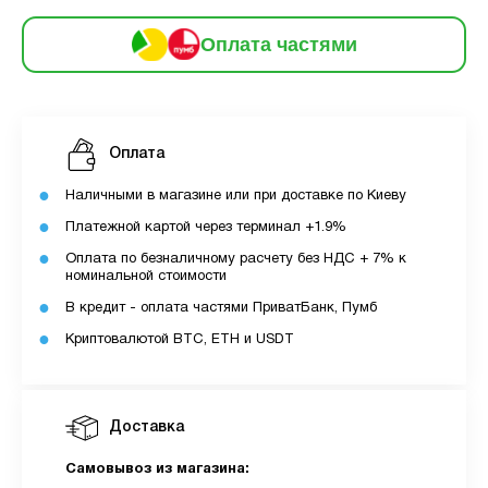
6
частинами
229 грн
9
Оплата частями
12
За допомогою ПУМБ ви маєте можливість
придбати товар в розстрочку.
Оплата
Для оформлення розстрочки вам необхідно
Наличными в магазине или при доставке по Киеву
мати відкритий ліміт для розстрочки в
Платежной картой через терминал +1.9%
застосунку ПУМБ.
Оплата по безналичному расчету без НДС + 7% к
Максимальна сума розстрочки дорівнює
номинальной стоимости
вашому доступному ліміту в додатку.
В кредит - оплата частями ПриватБанк, Пумб
Криптовалютой BTC, ETH и USDT
З боку ПУМБ немає жодних прихованих комісій
чи прихованих платежів.
Вартість пристрою це політика та умови компанії
Доставка
MyCloudStore.
Самовывоз из магазина: