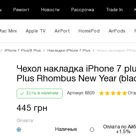
ы
Ремонт
Новости
Рассрочка
Trade In
Mac Mini
Apple TV
AirPort
HomePod
AirPods
Чехол накладка iPhone 7 plus/8
/
iPhone 7 Plus/8 Plus
/
Накладки iPhone 7 Plus
/
Чехол накладка iPhone
Rhombus New Year (black)
ПриватБанк
Кількість
В
Інформац
Чехол накладка iPhone 7 pl
Оплата
платежів:
місяць:
частинами
3
158 грн
Plus Rhombus New Year (bla
6
9
12
Есть в наличии
Артикул: 8809
Отз
445 грн
Оплата:
огою ПриватБанку ви маєте змогу придбати товар в розстр
Оплата по Айб
Наличные
+1.5%
вох способів.