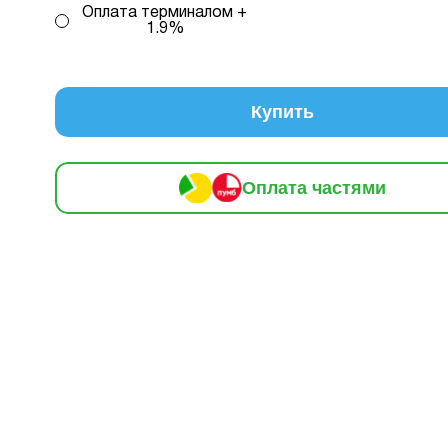
Оплата терминалом +
1.9%
редиту 1 – комісія банку складає 2.9 % на місяць від с
кредиту
2 – комісія банку залежить від кількості обра
, від 2 до 25, та вираховується за допомогою кальку
Купить
консультацією нашого менеджеру.
млення розстрочки, в застосунку ПРИВАТБАНК у вас має б
й ліміт на МИТТЄВА РОЗСТРОЧКА чи ОПЛАТА ЧАСТИНАМИ.
Оплата частями
 доступного ліміту в застосунку менша за вартість обраног
ви маєте можливість доплатити різницю безпосередньо в на
.
плата
Кількість
В місяць:
Інформація:
нами
платежів:
161 грн
3
6
9
12