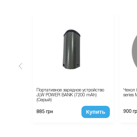
1TB eSIM
Портативное зарядное устройство
Чехол 
JLW POWER BANK (7200 mAh)
series
(Серый)
Купить
Купить
900 г
885 грн