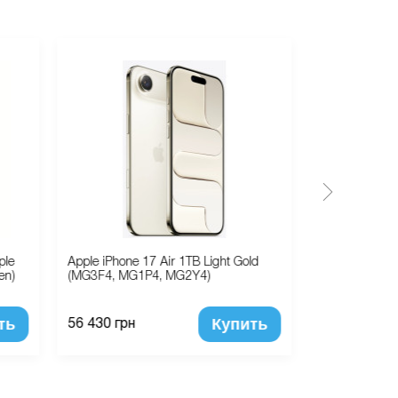
ple
Apple iPhone 17 Air 1TB Light Gold
Чехол книжка
en)
(MG3F4, MG1P4, MG2Y4)
Fanky Series 
ть
Купить
56 430 грн
570 грн