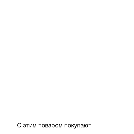
За допом
Для офор
розстроч
Максимал
З боку П
Вартість
С этим товаром покупают