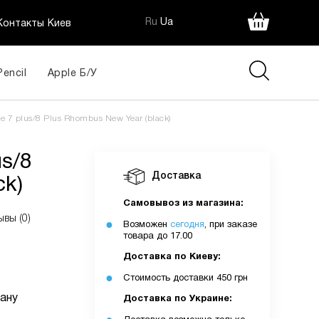
Ru
Ua
Контакты Киев
Pencil
Apple Б/У
 Plus
445
 7 plus/8 Plus Rhombus New Year (black)
грн
ія:
us/8
Доставка
ck)
Самовывоз из магазина:
ывы (0)
Возможен
сегодня
, при заказе
товара до 17.00
Доставка по Киеву:
Стоимость доставки 450 грн
очку
ану
Доставка по Украине: