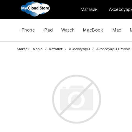
Магазин
Аксессуар
iPhone
iPad
Watch
MacBook
iMac
Магазин Apple
/
Каталог
/
Аксессуары
/
Aксессуары iPhone
За допом
одним з д