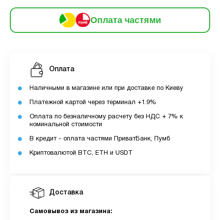
6
частинами
206 грн
9
Оплата частями
12
За допомогою ПУМБ ви маєте можливість
придбати товар в розстрочку.
Оплата
Для оформлення розстрочки вам необхідно
Наличными в магазине или при доставке по Киеву
мати відкритий ліміт для розстрочки в
Платежной картой через терминал +1.9%
застосунку ПУМБ.
Оплата по безналичному расчету без НДС + 7% к
Максимальна сума розстрочки дорівнює
номинальной стоимости
вашому доступному ліміту в додатку.
В кредит - оплата частями ПриватБанк, Пумб
Криптовалютой BTC, ETH и USDT
З боку ПУМБ немає жодних прихованих комісій
чи прихованих платежів.
Вартість пристрою це політика та умови компанії
Доставка
MyCloudStore.
Самовывоз из магазина: