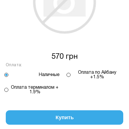
від кількості обраних вами платежів, від 2
до 25, та вираховується за допомогою
калькулятору або за консультацією нашого
менеджеру.
Для оформлення розстрочки, в застосунку
ПРИВАТБАНК у вас має бути відкритий ліміт на
МИТТЄВА РОЗСТРОЧКА чи ОПЛАТА
570 грн
ЧАСТИНАМИ.
Оплата:
Оплата по Айбану
Наличные
Якщо сума доступного ліміту в застосунку менша
+1.5%
за вартість обраного вами товару, ви маєте
Оплата терминалом +
можливість доплатити різницю безпосередньо в
1.9%
нашому магазині.
Інформація:
Кількість
Купить
платежів:
ПУМБ
В
3
Оплата
місяць: