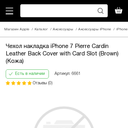
Магазин Apple
/
Каталог
/
Аксессуары
Чехол накладка
/
Aксессуары iPhone
/
iPhone
iPhone 7 Pierre Cardin
760
Leather Back Cover
Чехол накладка iPhone 7 Pierre Cardin
грн
with Card Slot (Brown)
Leather Back Cover with Card Slot (Brown)
(Кожа)
(Кожа)
Кількість
Інформація:
платежів:
В
ПриватБанк
Есть в наличии
Артикул: 6661
3
місяць:
Оплата
6
271
Отзывы (0)
частинами
9
грн
12
За допомогою ПриватБанку ви маєте змогу
придбати товар в розстрочку одним з двох
способів.
Спосіб кредиту 1 – комісія банку складає