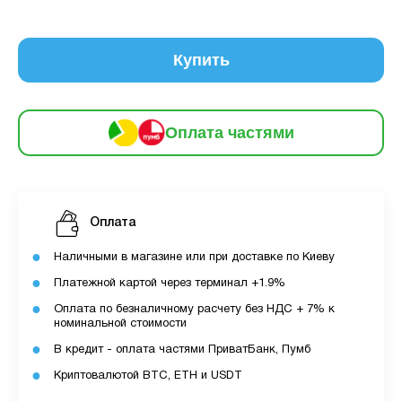
6
частинами
70 грн
9
12
Купить
За допомогою ПУМБ ви маєте можливість
придбати товар в розстрочку.
Оплата частями
Для оформлення розстрочки вам необхідно
мати відкритий ліміт для розстрочки в
застосунку ПУМБ.
Оплата
Максимальна сума розстрочки дорівнює
вашому доступному ліміту в додатку.
Наличными в магазине или при доставке по Киеву
Платежной картой через терминал +1.9%
З боку ПУМБ немає жодних прихованих комісій
Оплата по безналичному расчету без НДС + 7% к
чи прихованих платежів.
номинальной стоимости
Вартість пристрою це політика та умови компанії
В кредит - оплата частями ПриватБанк, Пумб
MyCloudStore.
Криптовалютой BTC, ETH и USDT