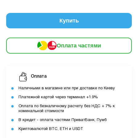
6
частинами
161 грн
9
12
Купить
За допомогою ПУМБ ви маєте можливість
придбати товар в розстрочку.
Оплата частями
Для оформлення розстрочки вам необхідно
мати відкритий ліміт для розстрочки в
застосунку ПУМБ.
Оплата
Максимальна сума розстрочки дорівнює
вашому доступному ліміту в додатку.
Наличными в магазине или при доставке по Киеву
Платежной картой через терминал +1.9%
З боку ПУМБ немає жодних прихованих комісій
Оплата по безналичному расчету без НДС + 7% к
чи прихованих платежів.
номинальной стоимости
Вартість пристрою це політика та умови компанії
В кредит - оплата частями ПриватБанк, Пумб
MyCloudStore.
Криптовалютой BTC, ETH и USDT