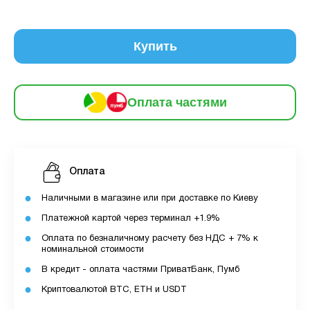
6
частинами
206 грн
9
12
Купить
За допомогою ПУМБ ви маєте можливість
придбати товар в розстрочку.
Оплата частями
Для оформлення розстрочки вам необхідно
мати відкритий ліміт для розстрочки в
застосунку ПУМБ.
Максимальна сума розстрочки дорівнює
Оплата
вашому доступному ліміту в додатку.
Наличными в магазине или при доставке по Киеву
З боку ПУМБ немає жодних прихованих комісій
Платежной картой через терминал +1.9%
чи прихованих платежів.
Оплата по безналичному расчету без НДС + 7% к
номинальной стоимости
Вартість пристрою це політика та умови компанії
MyCloudStore.
В кредит - оплата частями ПриватБанк, Пумб
Криптовалютой BTC, ETH и USDT