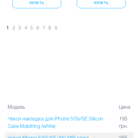
КУПИТЬ
КУПИТЬ
1
2
3
4
5
6
7
8
9
Модель
Цена
Чехол накладка для iPhone 5/5s/SE Silicon
195
Case MobiKing (white)
грн.