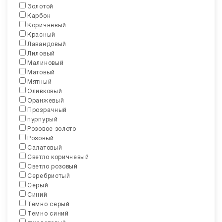
Золотой
Карбон
Коричневый
Красный
Лавандовый
Лиловый
Малиновый
Матовый
Мятный
Оливковый
Оранжевый
Прозрачный
пурпурый
Розовое золото
Розовый
Салатовый
Светло коричневый
Светло розовый
Серебристый
Серый
Синий
Темно серый
Темно синий