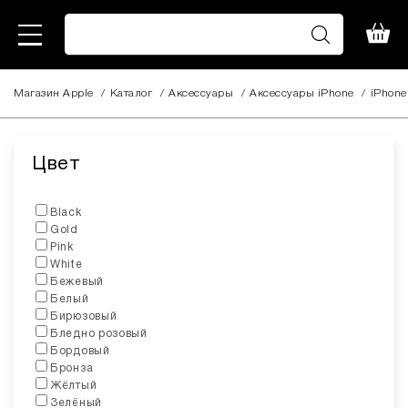
Магазин Apple
/
Каталог
/
Аксессуары
/
Aксессуары iPhone
/
iPhone
Цвет
Black
Gold
Pink
White
Бежевый
Белый
Бирюзовый
Бледно розовый
Бордовый
Бронза
Жёлтый
Зелёный