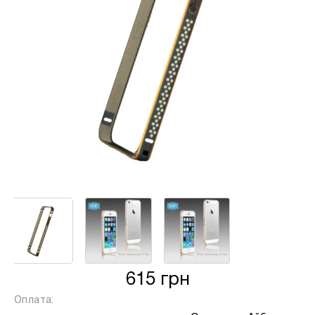
від кількості обраних вами платежів, від 2
до 25, та вираховується за допомогою
калькулятору або за консультацією нашого
менеджеру.
Для оформлення розстрочки, в застосунку
ПРИВАТБАНК у вас має бути відкритий ліміт на
МИТТЄВА РОЗСТРОЧКА чи ОПЛАТА
ЧАСТИНАМИ.
Якщо сума доступного ліміту в застосунку менша
за вартість обраного вами товару, ви маєте
можливість доплатити різницю безпосередньо в
нашому магазині.
Інформація:
Кількість
615 грн
платежів:
ПУМБ
В
3
Оплата:
Оплата
місяць: