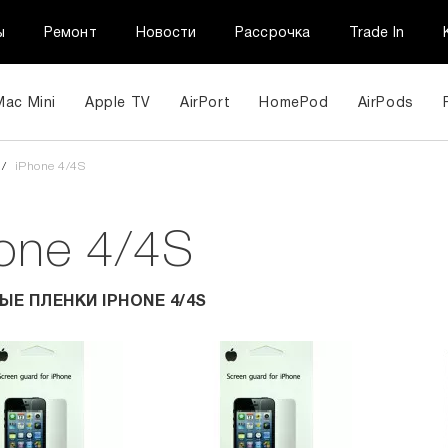
ы
Ремонт
Новости
Рассрочка
Trade In
Mac Mini
Apple TV
AirPort
HomePod
AirPods
/
iPhone 4/4S
one 4/4S
Е ПЛЕНКИ IPHONE 4/4S