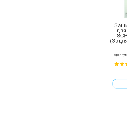
Защи
для
SC
(Задня
Артикул