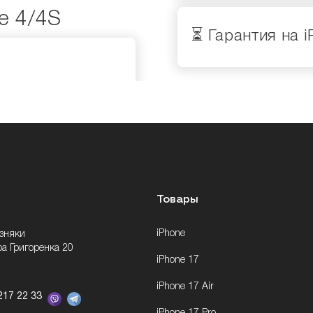
e 4/4S
⏳ Гарантия на 
Товары
iPhone
озняки
ра Григоренка 20
iPhone 17
iPhone 17 Air
217 22 33