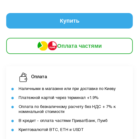
6
частинами
121 грн
9
12
Купить
За допомогою ПУМБ ви маєте можливість
придбати товар в розстрочку.
Оплата частями
Для оформлення розстрочки вам необхідно
мати відкритий ліміт для розстрочки в
застосунку ПУМБ.
Оплата
Максимальна сума розстрочки дорівнює
вашому доступному ліміту в додатку.
Наличными в магазине или при доставке по Киеву
Платежной картой через терминал +1.9%
З боку ПУМБ немає жодних прихованих комісій
чи прихованих платежів.
Оплата по безналичному расчету без НДС + 7% к
номинальной стоимости
Вартість пристрою це політика та умови компанії
В кредит - оплата частями ПриватБанк, Пумб
MyCloudStore.
Криптовалютой BTC, ETH и USDT