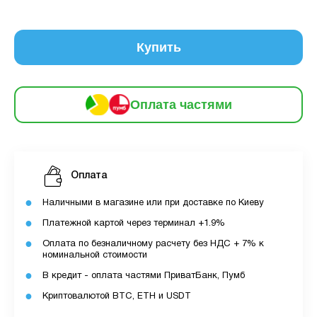
6
частинами
162 грн
9
12
Купить
За допомогою ПУМБ ви маєте можливість
придбати товар в розстрочку.
Оплата частями
Для оформлення розстрочки вам необхідно
мати відкритий ліміт для розстрочки в
застосунку ПУМБ.
Оплата
Максимальна сума розстрочки дорівнює
вашому доступному ліміту в додатку.
Наличными в магазине или при доставке по Киеву
Платежной картой через терминал +1.9%
З боку ПУМБ немає жодних прихованих комісій
Оплата по безналичному расчету без НДС + 7% к
чи прихованих платежів.
номинальной стоимости
Вартість пристрою це політика та умови компанії
В кредит - оплата частями ПриватБанк, Пумб
MyCloudStore.
Криптовалютой BTC, ETH и USDT