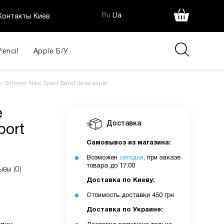
Ru
Ua
Контакты Киев
Pencil
Apple Б/У
ort
380
licone Nike Sport Band (blue-pink)
грн
e
ія:
Доставка
port
Самовывоз из магазина:
Возможен
сегодня
, при заказе
товара до 17.00
ывы (0)
Доставка по Киеву:
Стоимость доставки 450 грн
Доставка по Украине: