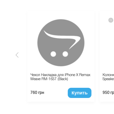
tima
Чехол Накладка для iPhone X Remax
Колонк
lue)
Weave RM-1637 (Black)
Speaker
Купить
Купить
760 грн
950 г