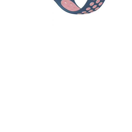
За допом
одним з д
Спосіб к
Спосіб 
платежів
або за 
Для офор
відкрити
Якщо сума
товару, 
магазині
ПУМБ
О
части