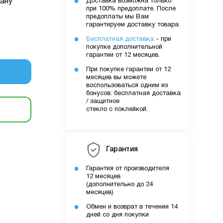
ану
Доставка возможна только
очку
при 100% предоплате. После
предоплаты мы Вам
гарантируем доставку товара.
уми.
Бесплатная доставка
- при
покупке дополнительной
них вами
гарантии от 12 месяцев.
лятору
При покупке гарантии от 12
месяцев вы можете
воспользоваться одним из
бонусов: бесплатная доставка
ути
/ защитное
стекло с поклейкой.
о вами
шому
Гарантия
Гарантия от производителя
12 месяцев
(дополнительно до 24
месяцев)
Обмен и возврат в течении 14
дней со дня покупки