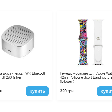
а акустическая WK Bluetooth
Ремешок-браслет для Apple Wa
 SP280 (silver)
42mm Silicone Sport Band pictur
(follower )
Купить
Купи
рн
320 грн