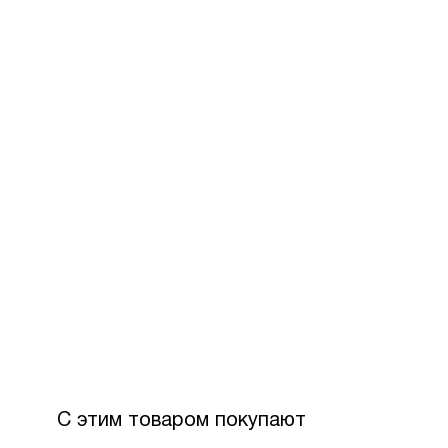
За допом
Для офор
розстроч
Максимал
З боку П
Вартість
С этим товаром покупают