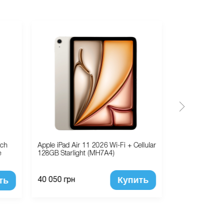
tch
Apple iPad Air 11 2026 Wi-Fi + Cellular
Чехол Наклад
e
128GB Starlight (MH7A4)
PI(Прозрачны
(Силикон)
Купить
ть
40 050 грн
445 грн