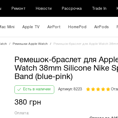
ы
Ремонт
Новости
Рассрочка
Trade In
Mac Mini
Apple TV
AirPort
HomePod
AirPods
Ремешок-браслет для Apple Watch 38mm Silicone Nike Sp
atch
/
Ремешки Apple Watch
/
Ремешок-браслет для Apple Watch 38mm Si
Band (blue-pink)
Ремешок-браслет для Appl
ПриватБанк
Кількість
В
Інформац
Watch 38mm Silicone Nike S
Оплата
платежів:
місяць:
частинами
3
135 грн
Band (blue-pink)
6
9
Есть в наличии
Артикул: 8223
Отз
12
380 грн
Оплата: