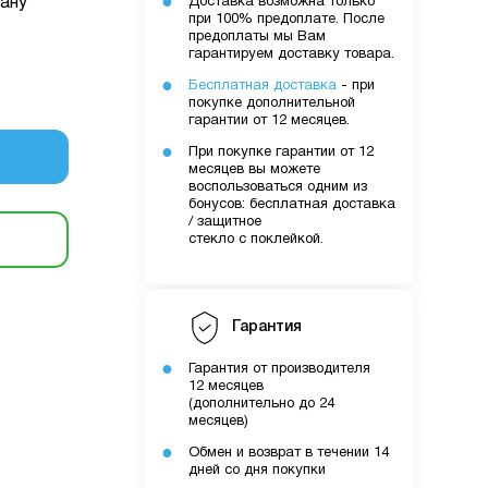
ану
Доставка возможна только
очку
при 100% предоплате. После
предоплаты мы Вам
гарантируем доставку товара.
Бесплатная доставка
- при
уми.
покупке дополнительной
них вами
гарантии от 12 месяцев.
лятору
При покупке гарантии от 12
месяцев вы можете
воспользоваться одним из
бонусов: бесплатная доставка
ути
/ защитное
стекло с поклейкой.
о вами
шому
Гарантия
Гарантия от производителя
12 месяцев
(дополнительно до 24
месяцев)
Обмен и возврат в течении 14
дней со дня покупки