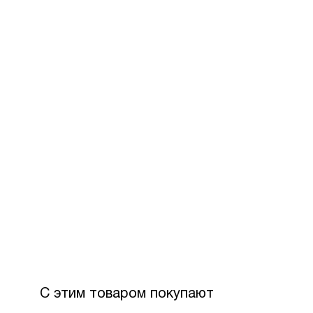
За допом
Для офор
розстроч
Максимал
З боку П
Вартість
С этим товаром покупают