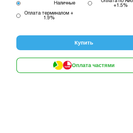
Оплата по Айб
огою ПриватБанку ви маєте змогу придбати товар в розстр
Наличные
+1.5%
вох способів.
Оплата терминалом +
1.9%
редиту 1 – комісія банку складає 2.9 % на місяць від с
кредиту
2 – комісія банку залежить від кількості обра
, від 2 до 25, та вираховується за допомогою кальку
Купить
консультацією нашого менеджеру.
млення розстрочки, в застосунку ПРИВАТБАНК у вас має б
Оплата частями
й ліміт на МИТТЄВА РОЗСТРОЧКА чи ОПЛАТА ЧАСТИНАМИ.
 доступного ліміту в застосунку менша за вартість обраног
ви маєте можливість доплатити різницю безпосередньо в на
.
плата
Кількість
В місяць:
Інформація:
нами
платежів:
412 грн
3
6
9