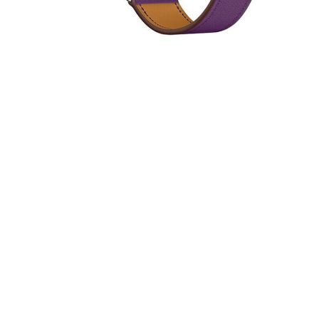
За допом
одним з д
Спосіб к
Спосіб 
платежів
або за 
Для офор
відкрити
Якщо сума
товару, 
магазині
ПУМБ
О
части