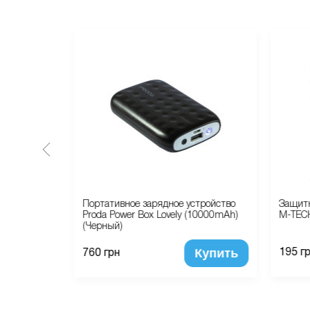
Xs Magic
Портативное зарядное устройство
Защитн
Proda Power Box Lovely (10000mAh)
M-TECH
(Черный)
Купить
Купить
195 г
760 грн