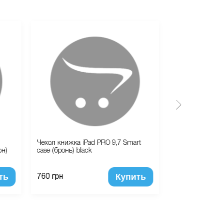
Чехол книжка iPad PRO 9,7 Smart
Бампер для i
он)
case (бронь) black
(Серый) (Ал
ть
Купить
760 грн
505 грн