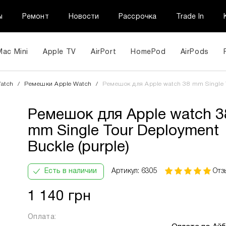
ы
Ремонт
Новости
Рассрочка
Trade In
Mac Mini
Apple TV
AirPort
HomePod
AirPods
Ремешок для Apple watch 38 mm Single Tour Deployment
atch
/
Ремешки Apple Watch
/
Ремешок для Apple watch 38 mm Single T
Buckle (purple)
Ремешок для Apple watch 3
ПриватБанк
Кількість
В
Інформац
mm Single Tour Deployment
Оплата
платежів:
місяць:
Buckle (purple)
частинами
3
407 грн
6
9
Есть в наличии
Артикул: 6305
Отз
12
1 140 грн
Оплата: